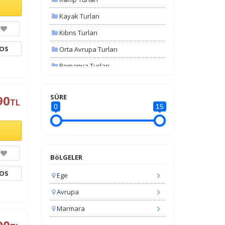
Kayak Turları
Kıbrıs Turları
TOS
Orta Avrupa Turları
Romanya Turları
Uçaklı Turlar
90
SÜRE
Yunanistan Turları
TL
0
15
Yurt İçi Turlar
Yurtdışı Otobüslü Turlar
Yurtdışı Uçaklı Turlar
BöLGELER
TOS
Ege
Avrupa
Marmara