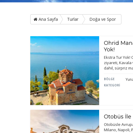
Ana Sayfa
Turlar
Doğa ve Spor
Ohrid Mana
Yok!
Ekstra Tur Yok! 
ziyareti, Kavala
dahil, sürpriz 
BÖLGE
Yuna
KATEGORİ
Otobüs İle
Otobüsle Avrupa
Milano, Napoli,