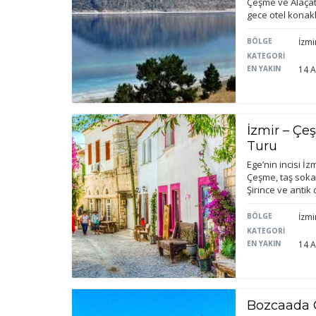
Çeşme ve Alaçatı
gece otel konakl
BÖLGE
İzmi
KATEGORİ
EN YAKIN
14 A
İzmir – Çeş
Turu
Ege’nin incisi İ
Çeşme, taş sokak
Şirince ve anti
BÖLGE
İzmi
KATEGORİ
EN YAKIN
14 A
Bozcaada 