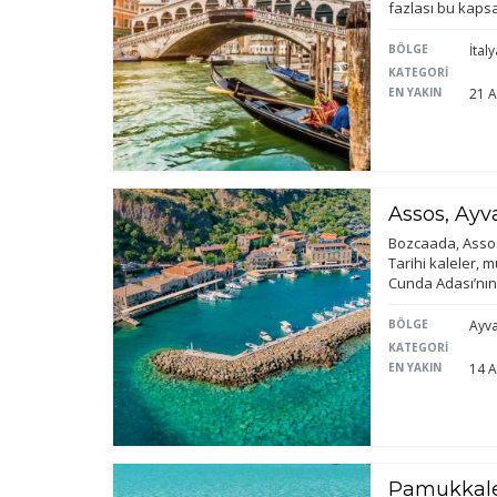
fazlası bu kapsa
BÖLGE
İtaly
KATEGORİ
EN YAKIN
21 A
Assos, Ayv
Bozcaada, Assos 
Tarihi kaleler, 
Cunda Adası’nın
BÖLGE
Ayva
KATEGORİ
EN YAKIN
14 A
Pamukkale,