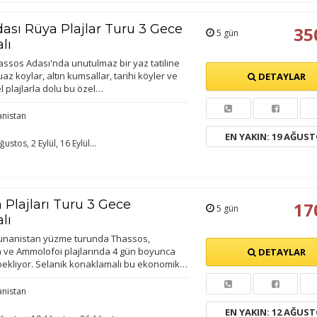
ası Rüya Plajlar Turu 3 Gece
35
5 gün
lı
hassos Adası'nda unutulmaz bir yaz tatiline
az koylar, altın kumsallar, tarihi köyler ve
DETAYLAR
l plajlarla dolu bu özel…
ÇEREZ KULLANIM AYARLARINIZ
nistan
erez tercihlerinizi
belirleyin
.
EN YAKIN: 19 AĞUS
ğustos, 2 Eylül, 16 Eylül...
ze daha kişiselleştirilmiş bir web deneyimi sunmak için bazı bilgileri tarayıcınızda
polayabilir, bunları yurt içi ve yurt dışındaki hizmet sağlayıcılarla paylaşabiliriz. Bu
in vermemeyi seçebilirsiniz ancak bu durumda sitemiz umduğumuz gibi çalışmaya
lir.
Daha fazla bilgi için
KVKK bilgilendirmemizi
,
çerez kullanım
ve
gizlilik koşullarını
celeyebilirsiniz.
 Plajları Turu 3 Gece
17
5 gün
lı
ı Yunanistan yüzme turunda Thassos,
orunlu Çerezler
HER ZAMAN AKTIF
ia ve Ammolofoi plajlarında 4 gün boyunca
DETAYLAR
i bekliyor. Selanik konaklamalı bu ekonomik…
urum yönetimi, güvenlik ve temel site işlevleri için gereklidir. Bu
rezler olmadan site düzgün çalışmaz ve devre dışı bırakılamaz.
nistan
EN YAKIN: 12 AĞUS