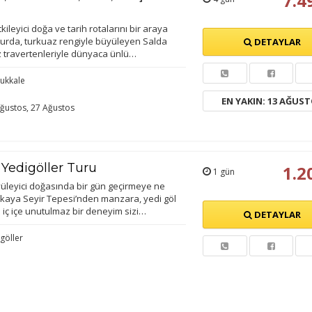
7.4
kileyici doğa ve tarih rotalarını bir araya
 turda, turkuaz rengiyle büyüleyen Salda
DETAYLAR
travertenleriyle dünyaca ünlü…
ukkale
EN YAKIN: 13 AĞUS
ğustos, 27 Ağustos
 Yedigöller Turu
1.2
1 gün
yüleyici doğasında bir gün geçirmeye ne
kaya Seyir Tepesi’nden manzara, yedi göl
 iç içe unutulmaz bir deneyim sizi…
DETAYLAR
göller