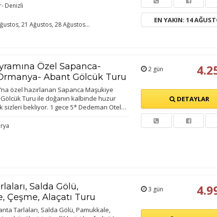
r- Denizli
EN YAKIN: 14 AĞUS
ğustos, 21 Ağustos, 28 Ağustos...
yramına Özel Sapanca-
4.2
2 gün
Ormanya- Abant Gölcük Turu
’na özel hazırlanan Sapanca Maşukiye
ölcük Turu ile doğanın kalbinde huzur
DETAYLAR
k sizleri bekliyor. 1 gece 5* Dedeman Otel…
arya
laları, Salda Gölü,
4.9
3 gün
, Çeşme, Alaçatı Turu
anta Tarlaları, Salda Gölü, Pamukkale,