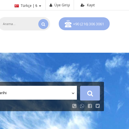
Üye Girişi
Kayıt
Türkçe | ₺
+90 (216) 306 3061
arihi