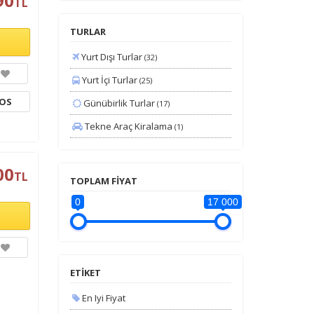
90
TL
TURLAR
Yurt Dışı Turlar
(32)
Yurt İçi Turlar
(25)
TOS
Günübirlik Turlar
(17)
Tekne Araç Kiralama
(1)
00
TL
TOPLAM FİYAT
0
17 000
ETİKET
En Iyi Fiyat