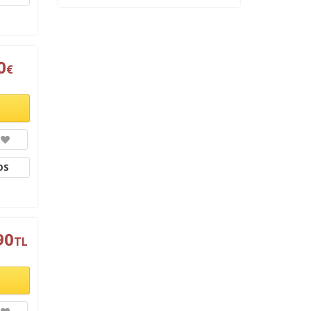
Yiyecek ve İçecek
(17)
Deniz
(15)
Lüks ve Konfor
(8)
0
€
Aile ve Çocuklar
(7)
Kayak ve Kış Sporları
(5)
Ek Hizmetler
(5)
Romantizm ve Balayı
(2)
Sağlık ve Güzellik
OS
(1)
90
TL