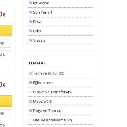
Iyi Seçim!
0
Son Yerler!
€
Fırsat
Lüks
Vizesiz
Kesin Çıkışlı
TOS
Erken Rezervasyon
TEMALAR
na
Size Özel
Tarih ve Kültür
(55)
Planlanan
0
Eğlence
(53)
€
Otobüs Ile
Ulaşım ve Transfer
(45)
Uçak Ile
Macera
(42)
Ekstralar Dahil
Doğa ve Spor
(42)
Otel ve Konaklama
(22)
TOS