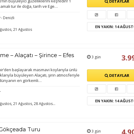
’nın büyüleyici güzelliklerini keşfedin! 1
DETAYLAR
amalı tur ile doğa, tarih ve Ege…
r- Denizli
EN YAKIN: 14 AĞUS
ğustos, 21 Ağustos
me – Alaçatı – Şirince – Efes
3.9
3 gün
zmir’den başlayarak masmavi koylarıyla ünlü
larıyla büyüleyen Alaçatı, şirin atmosferiyle
DETAYLAR
k dünyanın en görkemli…
r
EN YAKIN: 14 AĞUS
ğustos, 21 Ağustos, 28 Ağustos...
Gökçeada Turu
4.9
3 gün