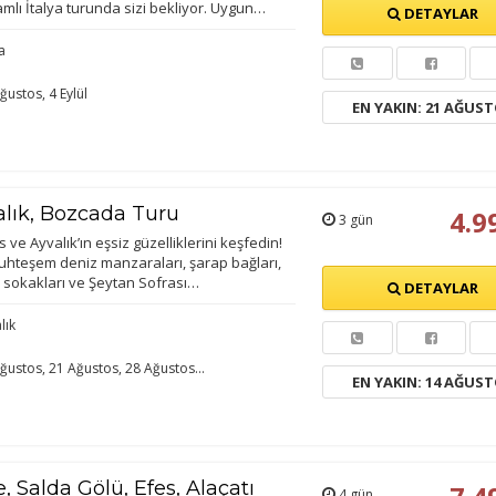
mlı İtalya turunda sizi bekliyor. Uygun…
DETAYLAR
a
ğustos, 4 Eylül
EN YAKIN: 21 AĞUS
alık, Bozcada Turu
4.9
3 gün
ve Ayvalık’ın eşsiz güzelliklerini keşfedin!
muhteşem deniz manzaraları, şarap bağları,
 sokakları ve Şeytan Sofrası…
DETAYLAR
lık
ğustos, 21 Ağustos, 28 Ağustos...
EN YAKIN: 14 AĞUS
 Salda Gölü, Efes, Alaçatı
4 gün