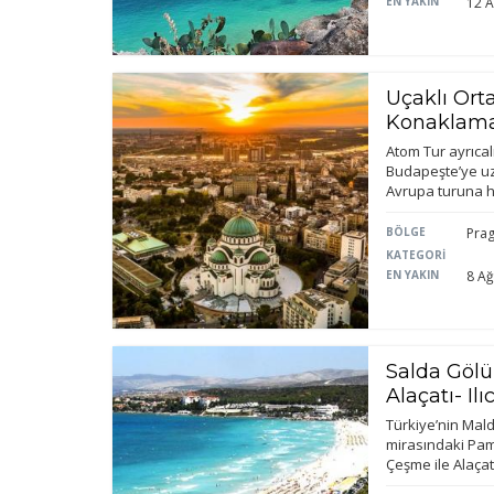
EN YAKIN
12 A
İ
Zi
sa
an
Uçaklı Ort
Konaklama
Atom Tur ayrıcal
P
Budapeşte’ye uz
Avrupa turuna ha
Si
Ka
BÖLGE
Pra
al
KATEGORİ
EN YAKIN
8 Ağ
Salda Göl
Alaçatı- Il
Türkiye’nin Mal
mirasındaki Pamu
Çeşme ile Alaça