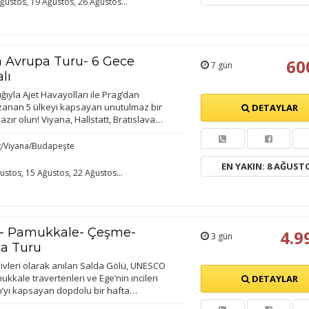
ğustos, 19 Ağustos, 26 Ağustos...
statistik Çerezleri
yaretçilerin siteyi nasıl kullandığını anonim olarak ölçeriz. Hangi
yfaların popüler olduğunu ve kullanıcıların nerede zorluk yaşadığını
lamamıza yardımcı olur.
a Avrupa Turu- 6 Gece
60
7 gün
lı
ığıyla Ajet Havayolları ile Prag’dan
azarlama Çerezleri
anan 5 ülkeyi kapsayan unutulmaz bir
DETAYLAR
zır olun! Viyana, Hallstatt, Bratislava…
ze ve ilgi alanlarınıza uygun reklamlar göstermek için kullanılır.
patırsanız reklamları görmeye devam edersiniz, ancak daha az
g/Viyana/Budapeşte
akalı olabilirler.
EN YAKIN: 8 AĞUST
ustos, 15 Ağustos, 22 Ağustos...
Tümünü Reddet
Tümünü Kabul Et
Tercihleri Kaydet
ü- Pamukkale- Çeşme-
4.9
3 gün
ıca Turu
divleri olarak anılan Salda Gölü, UNESCO
kkale travertenleri ve Ege’nin incileri
DETAYLAR
tı’yı kapsayan dopdolu bir hafta…