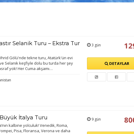
stır Selanik Turu – Ekstra Tur
12
3 gün
Ohrid Gölü'nde tekne turu, Atatürk'ün evi
 ve Selanik keşfiyle dolu bu turda her şey
DETAYLAR
masraf yok! Her Cuma akşamı…
nistan
 Büyük İtalya Turu
80
9 gün
’nın kalbine yolculuk! Venedik, Roma,
 Pompei, Pisa, Floransa, Verona ve daha