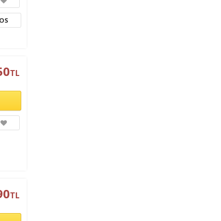
TOS
50
TL
90
TL