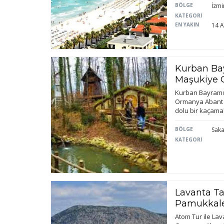
BÖLGE
İzmi
KATEGORİ
EN YAKIN
14 A
Kurban Ba
Maşukiye 
Kurban Bayramı
Ormanya Abant G
dolu bir kaçama
BÖLGE
Sak
KATEGORİ
Lavanta Tar
Pamukkale
Atom Tur ile Lav