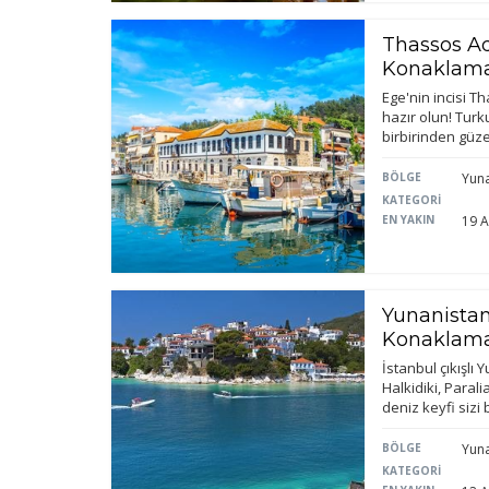
Thassos Ad
Konaklama
Ege'nin incisi T
hazır olun! Turku
birbirinden güze
BÖLGE
Yuna
Ç
KATEGORİ
EN YAKIN
19 A
Si
de
iz
bi
in
Yunanistan
Konaklama
İstanbul çıkışl
Z
Halkidiki, Paral
deniz keyfi siz
Ot
çe
BÖLGE
Yuna
KATEGORİ