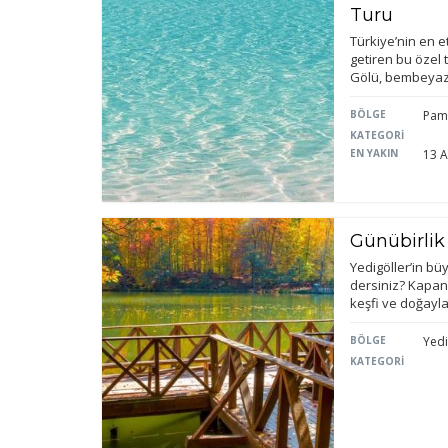
Turu
Türkiye’nin en et
getiren bu özel
Gölü, bembeyaz 
BÖLGE
Pam
KATEGORİ
EN YAKIN
13 A
Günübirlik
Yedigöller’in bü
dersiniz? Kapan
keşfi ve doğayla
BÖLGE
Yedi
KATEGORİ