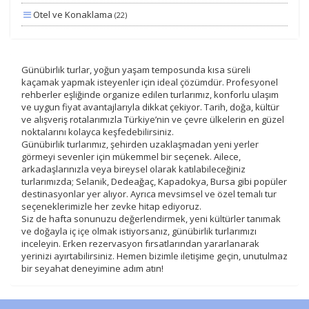
Otel ve Konaklama
(22)
Yiyecek ve İçecek
(17)
Deniz
(15)
Günübirlik turlar, yoğun yaşam temposunda kısa süreli
kaçamak yapmak isteyenler için ideal çözümdür. Profesyonel
Lüks ve Konfor
(8)
rehberler eşliğinde organize edilen turlarımız, konforlu ulaşım
Aile ve Çocuklar
ve uygun fiyat avantajlarıyla dikkat çekiyor. Tarih, doğa, kültür
(7)
ve alışveriş rotalarımızla Türkiye’nin ve çevre ülkelerin en güzel
Kayak ve Kış Sporları
(5)
noktalarını kolayca keşfedebilirsiniz.
Günübirlik turlarımız, şehirden uzaklaşmadan yeni yerler
Ek Hizmetler
(5)
görmeyi sevenler için mükemmel bir seçenek. Ailece,
arkadaşlarınızla veya bireysel olarak katılabileceğiniz
Romantizm ve Balayı
(2)
turlarımızda; Selanik, Dedeağaç, Kapadokya, Bursa gibi popüler
destinasyonlar yer alıyor. Ayrıca mevsimsel ve özel temalı tur
Sağlık ve Güzellik
(1)
seçeneklerimizle her zevke hitap ediyoruz.
Siz de hafta sonunuzu değerlendirmek, yeni kültürler tanımak
ve doğayla iç içe olmak istiyorsanız, günübirlik turlarımızı
inceleyin. Erken rezervasyon fırsatlarından yararlanarak
yerinizi ayırtabilirsiniz. Hemen bizimle iletişime geçin, unutulmaz
bir seyahat deneyimine adım atın!