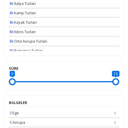
İtalya Turları
Kamp Turları
Kayak Turları
Kıbrıs Turları
Orta Avrupa Turları
Romanya Turları
Uçaklı Turlar
SÜRE
Yunanistan Turları
0
15
Yurt İçi Turlar
Yurtdışı Otobüslü Turlar
Yurtdışı Uçaklı Turlar
BöLGELER
Ege
Avrupa