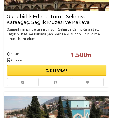
Günübirlik Edirne Turu – Selimiye,
Karaağaç, Sağlık Müzesi ve Kakava
Şenlikleriyle Unutulmaz Bir Gün!
Osmanlı’nın izinde tarihi bir gün! Selimiye Camii, Karaağaç,
Sağlık Müzesi ve Kakava Şenlikleri ile kültür dolu bir Edirne
turuna hazır olun!
1.500
1 Gün
TL
Otobus
DETAYLAR