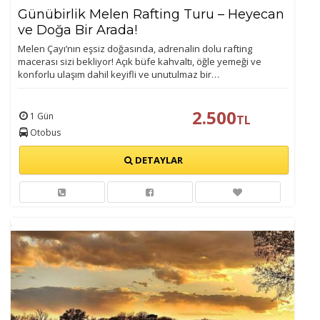
Günübirlik Melen Rafting Turu – Heyecan
İstatistik Çerezleri
ve Doğa Bir Arada!
Ziyaretçilerin siteyi nasıl kullandığını anonim olarak
Melen Çayı’nın eşsiz doğasında, adrenalin dolu rafting
ölçeriz. Hangi sayfaların popüler olduğunu ve
macerası sizi bekliyor! Açık büfe kahvaltı, öğle yemeği ve
konforlu ulaşım dahil keyifli ve unutulmaz bir…
kullanıcıların nerede zorluk yaşadığını anlamamıza
yardımcı olur.
2.500
1 Gün
TL
Otobus
DETAYLAR
Pazarlama Çerezleri
Size ve ilgi alanlarınıza uygun reklamlar göstermek için
kullanılır. Kapatırsanız reklamları görmeye devam
edersiniz, ancak daha az alakalı olabilirler.
Tercihleri Kaydet