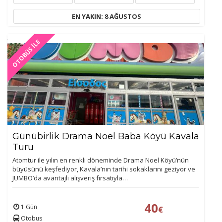
EN YAKIN: 8 AĞUSTOS
OTOBÜS İLE
Günübirlik Drama Noel Baba Köyü Kavala
Turu
Atomtur ile yılın en renkli döneminde Drama Noel Köyü’nün
büyüsünü keşfediyor, Kavala’nın tarihi sokaklarını geziyor ve
JUMBO’da avantajlı alışveriş fırsatıyla…
40
1 Gün
€
Otobus