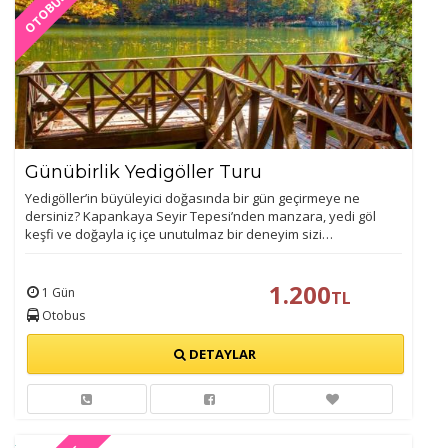
OTOBÜS İLE
Günübirlik Yedigöller Turu
Yedigöller’in büyüleyici doğasında bir gün geçirmeye ne
dersiniz? Kapankaya Seyir Tepesi’nden manzara, yedi göl
keşfi ve doğayla iç içe unutulmaz bir deneyim sizi…
1.200
1 Gün
TL
Otobus
DETAYLAR