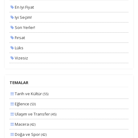
En Iyi Fiyat
Iyi Seçim!
Son Yerler!
Fırsat
Lüks
Vizesiz
Kesin Çıkışlı
Erken Rezervasyon
TEMALAR
Size Özel
Tarih ve Kültür
(55)
Planlanan
Eğlence
(53)
Otobüs Ile
Ulaşım ve Transfer
(45)
Uçak Ile
Macera
(42)
Ekstralar Dahil
Doğa ve Spor
(42)