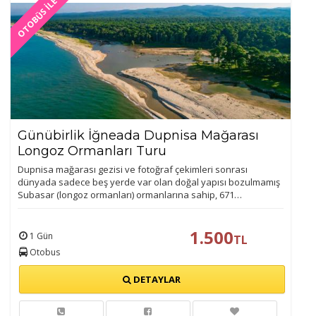
OTOBÜS İLE
Günübirlik İğneada Dupnisa Mağarası
Longoz Ormanları Turu
Dupnisa mağarası gezisi ve fotoğraf çekimleri sonrası
dünyada sadece beş yerde var olan doğal yapısı bozulmamış
Subasar (longoz ormanları) ormanlarına sahip, 671…
1.500
1 Gün
TL
Otobus
DETAYLAR