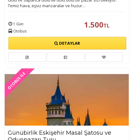
Gölü ve Sapanca Gölü ile dolu dolu bir pazar sizi bekliyor.
Temiz hava, eşsiz manzaralar ve huzur…
1.500
1 Gün
TL
Otobus
DETAYLAR
OTOBÜS İLE
Günübirlik Eskişehir Masal Şatosu ve
Odunpazarı Turu