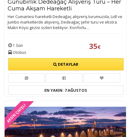
Günübirlik Dedeağaç Alışveriş Turu – Her
Cuma Akşam Hareketli
Her Cumartesi hareketli Dedeağaç alışveriş turumuzda, Lidl ve
Jumbo marketlerde alışveriş, Dedeağaç şehir turu ve ekstra
Makri Köyü gezisi sizleri bekliyor. Konforlu…
35
1 Gün
€
Otobus
DETAYLAR
EN YAKIN: 7 AĞUSTOS
KESİN ÇIKIŞLI