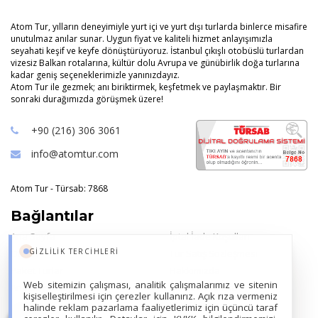
Atom Tur, yılların deneyimiyle yurt içi ve yurt dışı turlarda binlerce misafire
unutulmaz anılar sunar. Uygun fiyat ve kaliteli hizmet anlayışımızla
seyahati keşif ve keyfe dönüştürüyoruz. İstanbul çıkışlı otobüslü turlardan
vizesiz Balkan rotalarına, kültür dolu Avrupa ve günübirlik doğa turlarına
kadar geniş seçeneklerimizle yanınızdayız.
Atom Tur ile gezmek; anı biriktirmek, keşfetmek ve paylaşmaktır. Bir
sonraki durağımızda görüşmek üzere!
+90 (216) 306 3061
info@atomtur.com
Atom Tur - Türsab: 7868
Bağlantılar
Ana Sayfa
İptal İade Koşulları
GIZLILIK TERCIHLERI
Oteller
Tur Satış Sözleşmesi
Paket Turlar
Hakkımızda
Web sitemizin çalışması, analitik çalışmalarımız ve sitenin
Ana Sayfa Bilgi Kutusu
Çerez Kullanımı
kişiselleştirilmesi için çerezler kullanırız. Açık rıza vermeniz
KVKK Metni
halinde reklam pazarlama faaliyetlerimiz için üçüncü taraf