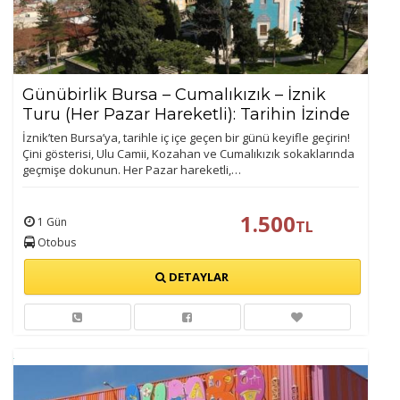
Günübirlik Bursa – Cumalıkızık – İznik
Turu (Her Pazar Hareketli): Tarihin İzinde
Bir Gün:
İznik’ten Bursa’ya, tarihle iç içe geçen bir günü keyifle geçirin!
Çini gösterisi, Ulu Camii, Kozahan ve Cumalıkızık sokaklarında
geçmişe dokunun. Her Pazar hareketli,…
1.500
1 Gün
TL
Otobus
DETAYLAR