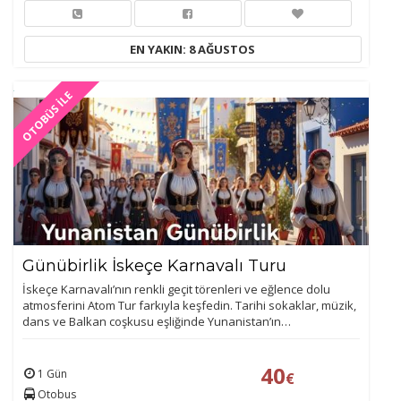
EN YAKIN: 8 AĞUSTOS
OTOBÜS İLE
Günübirlik İskeçe Karnavalı Turu
İskeçe Karnavalı’nın renkli geçit törenleri ve eğlence dolu
atmosferini Atom Tur farkıyla keşfedin. Tarihi sokaklar, müzik,
dans ve Balkan coşkusu eşliğinde Yunanistan’ın…
40
1 Gün
€
Otobus