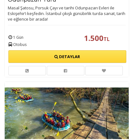
Masal Şatosu, Porsuk Çayı ve tarihi Odunpazarı Evleri ile
Eskişehir’i keşfedin. İstanbul çıkışlı günübirlik turda sanat, tarih
ve eğlence bir arada!
1.500
1 Gün
TL
ÇEREZ KULLANIM AYARLARINIZ
Otobus
Çerez tercihlerinizi
DETAYLAR
belirleyin
.
Daha fazla bilgi için
KVKK bilgilendirmemizi
,
çerez kullanım
ve
gizlilik koşullarını
inceleyebilirsiniz.
Zorunlu Çerezler
HER ZAMAN AKTIF
Oturum yönetimi, güvenlik ve temel site işlevleri için
gereklidir. Bu çerezler olmadan site düzgün çalışmaz ve
devre dışı bırakılamaz.