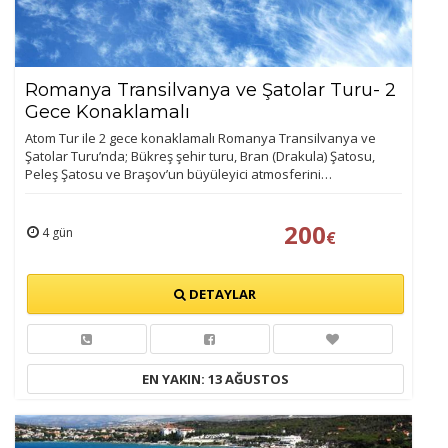
ÇEREZ KULLANIM AYARLARINIZ
Romanya Transilvanya ve Şatolar Turu- 2
Çerez tercihlerinizi
Gece Konaklamalı
belirleyin
.
Atom Tur ile 2 gece konaklamalı Romanya Transilvanya ve
Şatolar Turu’nda; Bükreş şehir turu, Bran (Drakula) Şatosu,
Daha fazla bilgi için
KVKK bilgilendirmemizi
,
çerez kullanım
ve
Peleş Şatosu ve Braşov’un büyüleyici atmosferini…
gizlilik koşullarını
inceleyebilirsiniz.
200
4 gün
€
Zorunlu Çerezler
HER ZAMAN AKTIF
Oturum yönetimi, güvenlik ve temel site işlevleri için
DETAYLAR
gereklidir. Bu çerezler olmadan site düzgün çalışmaz ve
devre dışı bırakılamaz.
EN YAKIN: 13 AĞUSTOS
İstatistik Çerezleri