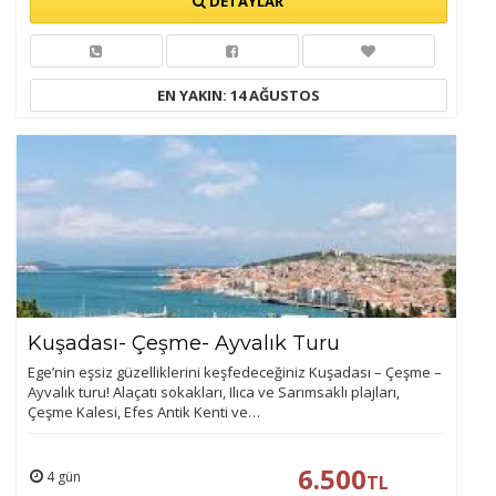
DETAYLAR
EN YAKIN: 14 AĞUSTOS
Kuşadası- Çeşme- Ayvalık Turu
Ege’nin eşsiz güzelliklerini keşfedeceğiniz Kuşadası – Çeşme –
Ayvalık turu! Alaçatı sokakları, Ilıca ve Sarımsaklı plajları,
Çeşme Kalesi, Efes Antik Kenti ve…
6.500
4 gün
TL