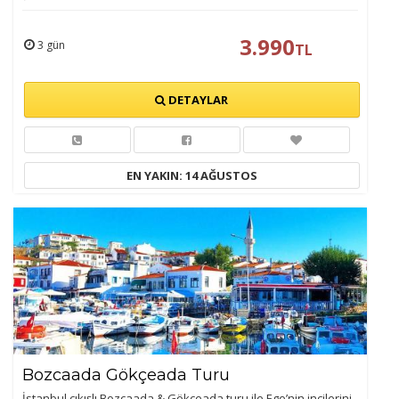
3.990
3 gün
TL
DETAYLAR
EN YAKIN: 14 AĞUSTOS
Bozcaada Gökçeada Turu
İstanbul çıkışlı Bozcaada & Gökçeada turu ile Ege’nin incilerini