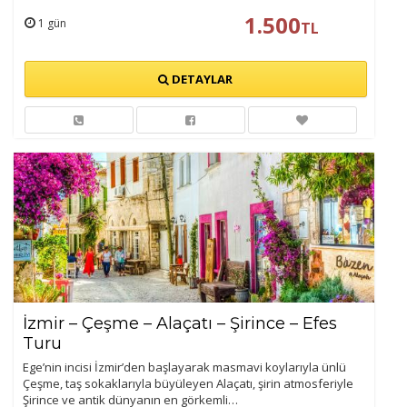
1.500
1 gün
TL
DETAYLAR
İzmir – Çeşme – Alaçatı – Şirince – Efes
Turu
Ege’nin incisi İzmir’den başlayarak masmavi koylarıyla ünlü
Çeşme, taş sokaklarıyla büyüleyen Alaçatı, şirin atmosferiyle
Şirince ve antik dünyanın en görkemli…