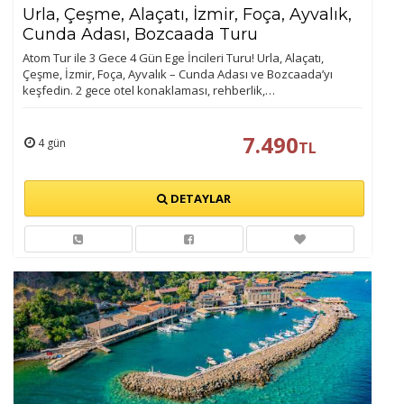
Urla, Çeşme, Alaçatı, İzmir, Foça, Ayvalık,
Cunda Adası, Bozcaada Turu
Atom Tur ile 3 Gece 4 Gün Ege İncileri Turu! Urla, Alaçatı,
Çeşme, İzmir, Foça, Ayvalık – Cunda Adası ve Bozcaada’yı
keşfedin. 2 gece otel konaklaması, rehberlik,…
7.490
4 gün
TL
DETAYLAR