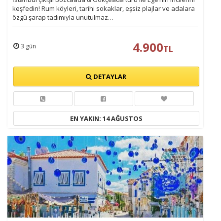
keşfedin! Rum köyleri, tarihi sokaklar, eşsiz plajlar ve adalara
özgü şarap tadımıyla unutulmaz…
4.900
3 gün
TL
DETAYLAR
EN YAKIN: 14 AĞUSTOS