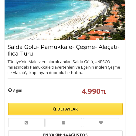
Ziyaretçilerin siteyi nasıl kullandığını anonim olarak
ölçeriz. Hangi sayfaların popüler olduğunu ve
kullanıcıların nerede zorluk yaşadığını anlamamıza
yardımcı olur.
Salda Gölü- Pamukkale- Çeşme- Alaçatı-
Pazarlama Çerezleri
Ilıca Turu
Size ve ilgi alanlarınıza uygun reklamlar göstermek için
Türkiye’nin Maldivleri olarak anılan Salda Gölü, UNESCO
kullanılır. Kapatırsanız reklamları görmeye devam
mirasındaki Pamukkale travertenleri ve Ege’nin incileri Çeşme
ile Alaçatı’yı kapsayan dopdolu bir hafta…
edersiniz, ancak daha az alakalı olabilirler.
4.990
3 gün
TL
DETAYLAR
Tercihleri Kaydet
EN YAKIN: 14 AĞUSTOS