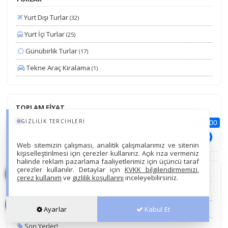
Yurt Dışı Turlar
(32)
Yurt İçi Turlar
(25)
Günübirlik Turlar
(17)
Tekne Araç Kiralama
(1)
TOPLAM FİYAT
GIZLILIK TERCIHLERI
0
17 000
Web sitemizin çalışması, analitik çalışmalarımız ve sitenin
kişiselleştirilmesi için çerezler kullanırız. Açık rıza vermeniz
halinde reklam pazarlama faaliyetlerimiz için üçüncü taraf
çerezler kullanılır. Detaylar için
KVKK bilgilendirmemizi
,
ETİKET
çerez kullanım
ve
gizlilik koşullarını
inceleyebilirsiniz.
En Iyi Fiyat
Ayarlar
Kabul Et
Iyi Seçim!
Son Yerler!