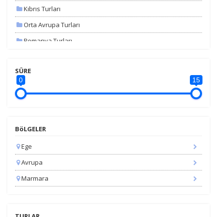
Kıbrıs Turları
Orta Avrupa Turları
Romanya Turları
Uçaklı Turlar
SÜRE
Yunanistan Turları
0
15
Yurt İçi Turlar
Yurtdışı Otobüslü Turlar
Yurtdışı Uçaklı Turlar
BöLGELER
Ege
Avrupa
Marmara
TURLAR