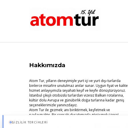
Hakkımızda
Atom Tur, yılların deneyimiyle yurt içi ve yurt dışı turlarda
binlerce misafire unutulmaz anılar sunar. Uygun fiyat ve kalitel
hizmet anlayışımızla seyahati keşif ve keyfe dönüştürüyoruz.
İstanbul çıkışlı otobüslü turlardan vizesiz Balkan rotalarına,
kültür dolu Avrupa ve günübirlik doğa turlarına kadar geniş
seçeneklerimizle yanınızdayız.
Atom Tur ile gezmek; anı biriktirmek, keşfetmek ve
paylaşmaktır. Bir sonraki durağımızda görüşmek üzere!
GIZLILIK TERCIHLERI
+90 (216) 306 3061