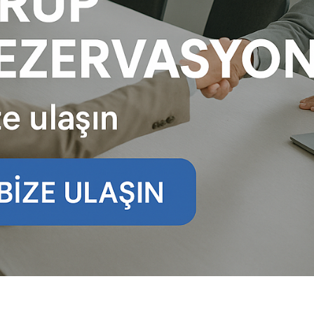
ÇEREZ KULLANIM AYARLARINIZ
erez tercihlerinizi
belirleyin
.
ze daha kişiselleştirilmiş bir web deneyimi sunmak için bazı bilgileri tarayıcınızda
polayabilir, bunları yurt içi ve yurt dışındaki hizmet sağlayıcılarla paylaşabiliriz. Bu
in vermemeyi seçebilirsiniz ancak bu durumda sitemiz umduğumuz gibi çalışmaya
lir.
Daha fazla bilgi için
KVKK bilgilendirmemizi
,
çerez kullanım
ve
gizlilik koşullarını
celeyebilirsiniz.
orunlu Çerezler
HER ZAMAN AKTIF
urum yönetimi, güvenlik ve temel site işlevleri için gereklidir. Bu
rezler olmadan site düzgün çalışmaz ve devre dışı bırakılamaz.
statistik Çerezleri
yaretçilerin siteyi nasıl kullandığını anonim olarak ölçeriz. Hangi
yfaların popüler olduğunu ve kullanıcıların nerede zorluk yaşadığını
lamamıza yardımcı olur.