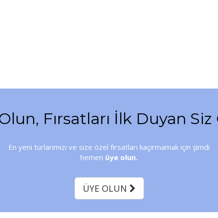
azarlama Çerezleri
ze ve ilgi alanlarınıza uygun reklamlar göstermek için kullanılır.
patırsanız reklamları görmeye devam edersiniz, ancak daha az
akalı olabilirler.
Tümünü Reddet
Tümünü Kabul Et
Tercihleri Kaydet
Olun, Fırsatları İlk Duyan Siz
En yeni turlarımızı ve size özel fırsatları kaçırmamak için şimdi
hemen
üye olun.
ÜYE OLUN