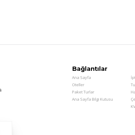
Bağlantılar
Ana Sayfa
İp
Oteller
Tu
i
Paket Turlar
H
Ana Sayfa Bilgi Kutusu
Çe
KV