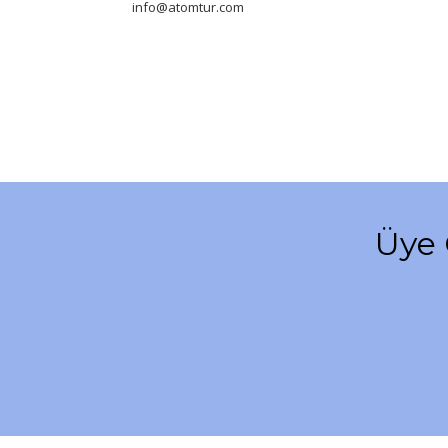
info@atomtur.com
P
Si
Ka
al
Üye 