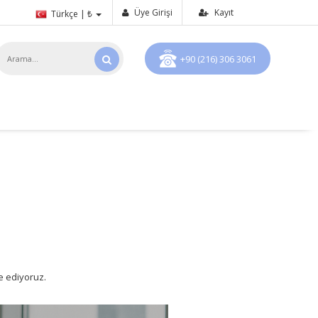
Üye Girişi
Kayıt
Türkçe | ₺
+90 (216) 306 3061
 ediyoruz.