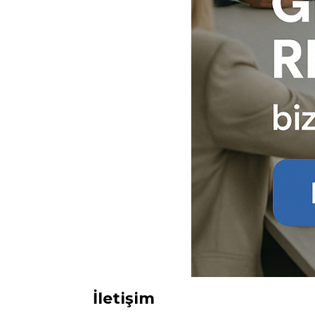
Ç
Si
de
iz
bi
in
Z
Ot
çe
İ
Zi
sa
an
İletişim