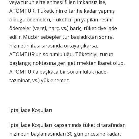
gereklidir. Bu çerezler olmadan site düzgün çalışmaz ve
veya turun ertelenmesi fiilen imkansız ise,
devre dışı bırakılamaz.
ATOMTUR, Tüketicinin o tarihe kadar yapmış
olduğu ödemeleri, Tüketici için yapılan resmi
ödemeler (vergi, harç, vs.) hariç, tüketiciye iade
edilir. Mücbir sebepler tur başladıktan sonra,
İstatistik Çerezleri
hizmetin ifası sırasında ortaya çıkarsa,
Ziyaretçilerin siteyi nasıl kullandığını anonim olarak ölçeriz.
ATOMTUR’un sorumluluğu, Tüketiciyi, turun
Hangi sayfaların popüler olduğunu ve kullanıcıların nerede
zorluk yaşadığını anlamamıza yardımcı olur.
başlangıç noktasına geri getirmekten ibaret olup,
ATOMTUR’a başkaca bir sorumluluk (iade,
tazminat, vs.) yüklenemez.
Pazarlama Çerezleri
Size ve ilgi alanlarınıza uygun reklamlar göstermek için
kullanılır. Kapatırsanız reklamları görmeye devam edersiniz,
İptal İade Koşulları
ancak daha az alakalı olabilirler.
İptal İade Koşulları kapsamında tüketici tarafından
hizmetin başlamasından 30 gün öncesine kadar,