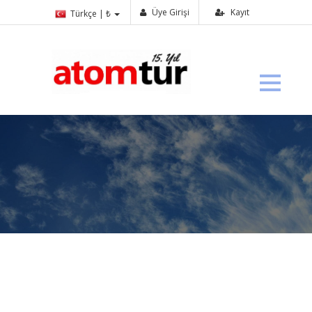
Üye Girişi
Kayıt
Türkçe | ₺
Hizmet Sözleşmesi
Ana Sayfa
›
Hizmet Sözleşmesi