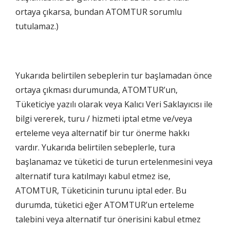
ortaya çıkarsa, bundan ATOMTUR sorumlu
tutulamaz.)
Yukarıda belirtilen sebeplerin tur başlamadan önce
ortaya çıkması durumunda, ATOMTUR’un,
Tüketiciye yazılı olarak veya Kalıcı Veri Saklayıcısı ile
bilgi vererek, turu / hizmeti iptal etme ve/veya
ÇEREZ KULLANIM AYARLARINIZ
erteleme veya alternatif bir tur önerme hakkı
Çerez tercihlerinizi
belirleyin
.
vardır. Yukarıda belirtilen sebeplerle, tura
başlanamaz ve tüketici de turun ertelenmesini veya
Daha fazla bilgi için
KVKK bilgilendirmemizi
,
çerez kullanım
ve
gizlilik koşullarını
inceleyebilirsiniz.
alternatif tura katılmayı kabul etmez ise,
ATOMTUR, Tüketicinin turunu iptal eder. Bu
durumda, tüketici eğer ATOMTUR’un erteleme
Zorunlu Çerezler
HER ZAMAN AKTIF
talebini veya alternatif tur önerisini kabul etmez
Oturum yönetimi, güvenlik ve temel site işlevleri için