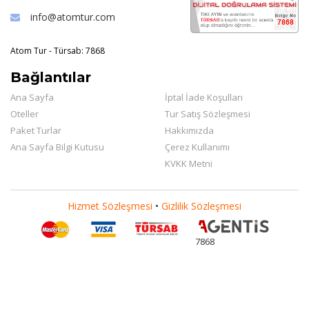
info@atomtur.com
Atom Tur - Türsab: 7868
Bağlantılar
Ana Sayfa
İptal İade Koşulları
Oteller
Tur Satış Sözleşmesi
Paket Turlar
Hakkımızda
Ana Sayfa Bilgi Kutusu
Çerez Kullanımı
KVKK Metni
Hizmet Sözleşmesi
•
Gizlilik Sözleşmesi
7868