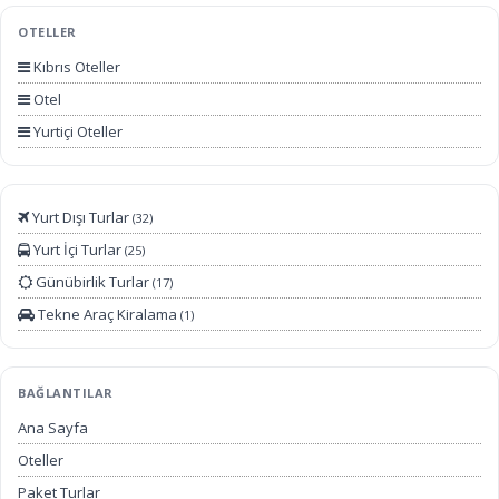
Yurt İçi Turlar
OTELLER
Yurtdışı Otobüslü Turlar
Kıbrıs Oteller
Yurtdışı Uçaklı Turlar
Otel
Yurtiçi Oteller
Yurt Dışı Turlar
(32)
Yurt İçi Turlar
(25)
Günübirlik Turlar
(17)
Tekne Araç Kiralama
(1)
BAĞLANTILAR
Ana Sayfa
Oteller
Paket Turlar