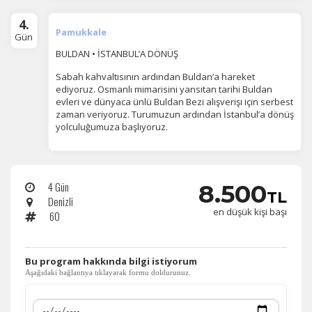
Daha fazla bilgi için
KVKK bilgilendirmemizi
,
çerez kullanım
ve
4.
gizlilik koşullarını
inceleyebilirsiniz.
Pamukkale
Gün
BULDAN • İSTANBUL’A DÖNÜŞ
Sabah kahvaltısının ardından Buldan’a hareket
Zorunlu Çerezler
HER ZAMAN AKTIF
ediyoruz. Osmanlı mimarisini yansıtan tarihi Buldan
Oturum yönetimi, güvenlik ve temel site işlevleri için
evleri ve dünyaca ünlü Buldan Bezi alışverişi için serbest
gereklidir. Bu çerezler olmadan site düzgün çalışmaz ve
zaman veriyoruz. Turumuzun ardından İstanbul’a dönüş
devre dışı bırakılamaz.
yolculuğumuza başlıyoruz.
4 Gün
8.500
TL
İstatistik Çerezleri
Denizli
en düşük kişi başı
60
Ziyaretçilerin siteyi nasıl kullandığını anonim olarak
ölçeriz. Hangi sayfaların popüler olduğunu ve
kullanıcıların nerede zorluk yaşadığını anlamamıza
yardımcı olur.
​Bu program hakkında bilgi istiyorum
Aşağıdaki bağlantıya tıklayarak formu doldurunuz.