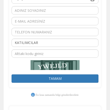
Pazarlama Çerezleri
Size ve ilgi alanlarınıza uygun reklamlar göstermek için
kullanılır. Kapatırsanız reklamları görmeye devam
edersiniz, ancak daha az alakalı olabilirler.
Tercihleri Kaydet
TAMAM
En kısa zamanda bilgi gönderilecektir.