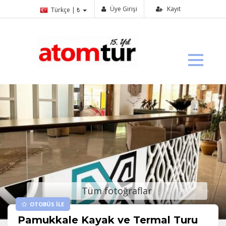
Üye Girişi
Kayıt
Türkçe | ₺
Tüm fotoğraflar
OTOBÜS İLE
Pamukkale Kayak ve Termal Turu