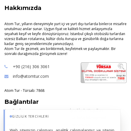
Hakkımızda
Atom Tur, yılların deneyimiyle yurt içi ve yurt dışı turlarda binlerce misafire
unutulmaz anılar sunar. Uygun fiyat ve kaliteli hizmet anlayışımızla
seyahati keşif ve keyfe dönüştürüyoruz. İstanbul çıkışlı otobüslü turlardan
vizesiz Balkan rotalarına, kültür dolu Avrupa ve günübirlik doğa turlarına
kadar geniş seçeneklerimizle yanınızdayız.
Atom Tur ile gezmek; anı biriktirmek, keşfetmek ve paylaşmaktır. Bir
sonraki durağımızda görüşmek üzere!
+90 (216) 306 3061
info@atomtur.com
Atom Tur - Türsab: 7868
Bağlantılar
Ana Sayfa
İptal İade Koşulları
GIZLILIK TERCIHLERI
Oteller
Tur Satış Sözleşmesi
Paket Turlar
Hakkımızda
Web sitemizin çalışması, analitik çalışmalarımız ve sitenin