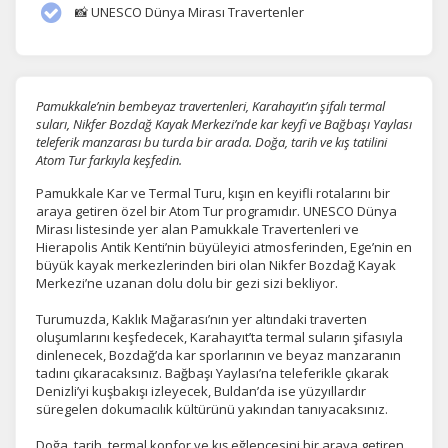
📸 UNESCO Dünya Mirası Travertenler
Pamukkale’nin bembeyaz travertenleri, Karahayıt’ın şifalı termal
suları, Nikfer Bozdağ Kayak Merkezi’nde kar keyfi ve Bağbaşı Yaylası
teleferik manzarası bu turda bir arada. Doğa, tarih ve kış tatilini
Atom Tur farkıyla keşfedin.
Pamukkale Kar ve Termal Turu, kışın en keyifli rotalarını bir
araya getiren özel bir Atom Tur programıdır. UNESCO Dünya
Mirası listesinde yer alan Pamukkale Travertenleri ve
Hierapolis Antik Kenti’nin büyüleyici atmosferinden, Ege’nin en
büyük kayak merkezlerinden biri olan Nikfer Bozdağ Kayak
Merkezi’ne uzanan dolu dolu bir gezi sizi bekliyor.
Turumuzda, Kaklık Mağarası’nın yer altındaki traverten
oluşumlarını keşfedecek, Karahayıt’ta termal suların şifasıyla
dinlenecek, Bozdağ’da kar sporlarının ve beyaz manzaranın
tadını çıkaracaksınız. Bağbaşı Yaylası’na teleferikle çıkarak
Denizli’yi kuşbakışı izleyecek, Buldan’da ise yüzyıllardır
süregelen dokumacılık kültürünü yakından tanıyacaksınız.
Doğa, tarih, termal konfor ve kış eğlencesini bir araya getiren