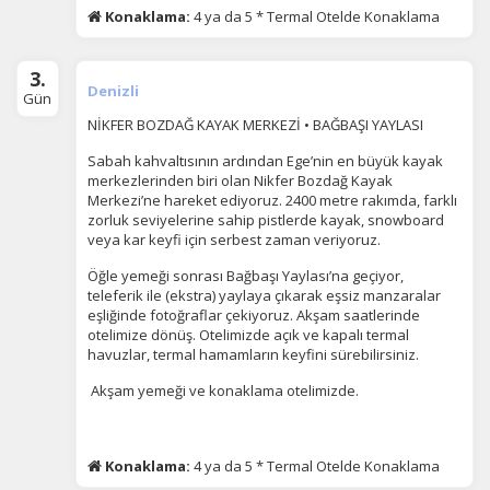
Konaklama:
4 ya da 5 * Termal Otelde Konaklama
3.
Denizli
Gün
NİKFER BOZDAĞ KAYAK MERKEZİ • BAĞBAŞI YAYLASI
Sabah kahvaltısının ardından Ege’nin en büyük kayak
merkezlerinden biri olan Nikfer Bozdağ Kayak
Merkezi’ne hareket ediyoruz. 2400 metre rakımda, farklı
zorluk seviyelerine sahip pistlerde kayak, snowboard
veya kar keyfi için serbest zaman veriyoruz.
Öğle yemeği sonrası Bağbaşı Yaylası’na geçiyor,
teleferik ile (ekstra) yaylaya çıkarak eşsiz manzaralar
eşliğinde fotoğraflar çekiyoruz. Akşam saatlerinde
otelimize dönüş. Otelimizde açık ve kapalı termal
havuzlar, termal hamamların keyfini sürebilirsiniz.
Akşam yemeği ve konaklama otelimizde.
ÇEREZ KULLANIM AYARLARINIZ
Çerez tercihlerinizi
Konaklama:
4 ya da 5 * Termal Otelde Konaklama
belirleyin
.