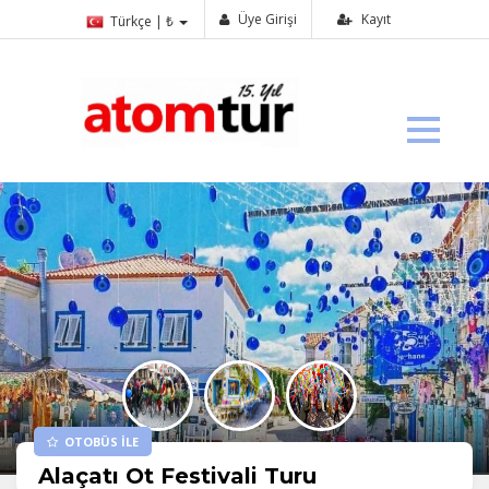
Üye Girişi
Kayıt
Türkçe | ₺
OTOBÜS İLE
Alaçatı Ot Festivali Turu