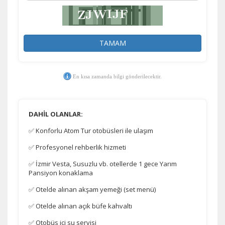
kullanılır. Kapatırsanız reklamları görmeye devam
edersiniz, ancak daha az alakalı olabilirler.
TAMAM
En kısa zamanda bilgi gönderilecektir.
Tercihleri Kaydet
DAHİL OLANLAR:
✅ Konforlu Atom Tur otobüsleri ile ulaşım
✅ Profesyonel rehberlik hizmeti
✅ İzmir Vesta, Susuzlu vb. otellerde 1 gece Yarım
Pansiyon konaklama
✅ Otelde alınan akşam yemeği (set menü)
✅ Otelde alınan açık büfe kahvaltı
✅ Otobüs içi su servisi