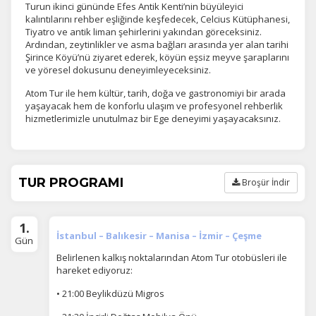
Turun ikinci gününde Efes Antik Kenti’nin büyüleyici
kalıntılarını rehber eşliğinde keşfedecek, Celcius Kütüphanesi,
Tiyatro ve antik liman şehirlerini yakından göreceksiniz.
Ardından, zeytinlikler ve asma bağları arasında yer alan tarihi
Şirince Köyü’nü ziyaret ederek, köyün eşsiz meyve şaraplarını
ve yöresel dokusunu deneyimleyeceksiniz.
Atom Tur ile hem kültür, tarih, doğa ve gastronomiyi bir arada
yaşayacak hem de konforlu ulaşım ve profesyonel rehberlik
hizmetlerimizle unutulmaz bir Ege deneyimi yaşayacaksınız.
TUR PROGRAMI
Broşür İndir
1.
İstanbul – Balıkesir – Manisa – İzmir – Çeşme
Gün
Belirlenen kalkış noktalarından Atom Tur otobüsleri ile
hareket ediyoruz:
• 21:00 Beylikdüzü Migros