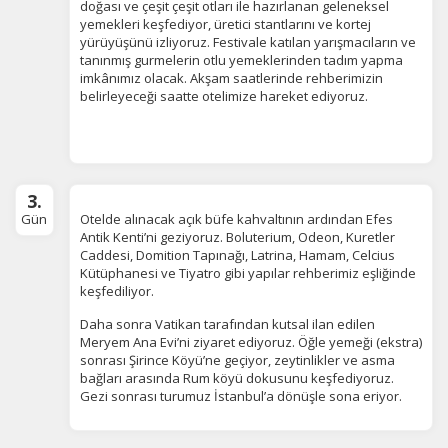
doğası ve çeşit çeşit otları ile hazırlanan geleneksel
yemekleri keşfediyor, üretici stantlarını ve kortej
yürüyüşünü izliyoruz. Festivale katılan yarışmacıların ve
tanınmış gurmelerin otlu yemeklerinden tadım yapma
imkânımız olacak. Akşam saatlerinde rehberimizin
belirleyeceği saatte otelimize hareket ediyoruz.
3.
Gün
Otelde alınacak açık büfe kahvaltının ardından Efes
Antik Kenti’ni geziyoruz. Boluterium, Odeon, Kuretler
Caddesi, Domition Tapınağı, Latrina, Hamam, Celcius
Kütüphanesi ve Tiyatro gibi yapılar rehberimiz eşliğinde
keşfediliyor.
ÇEREZ KULLANIM AYARLARINIZ
Daha sonra Vatikan tarafından kutsal ilan edilen
Çerez tercihlerinizi
Meryem Ana Evi’ni ziyaret ediyoruz. Öğle yemeği (ekstra)
sonrası Şirince Köyü’ne geçiyor, zeytinlikler ve asma
belirleyin
.
bağları arasında Rum köyü dokusunu keşfediyoruz.
Gezi sonrası turumuz İstanbul’a dönüşle sona eriyor.
Daha fazla bilgi için
KVKK bilgilendirmemizi
,
çerez kullanım
ve
gizlilik koşullarını
inceleyebilirsiniz.