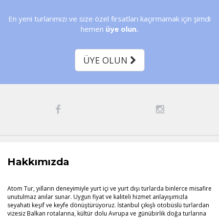
En yeni turlarımızı ve size özel fırsatları kaçırmamak için şimdi
hemen
üye olun.
ÜYE OLUN
Hakkımızda
Atom Tur, yılların deneyimiyle yurt içi ve yurt dışı turlarda binlerce misafire
unutulmaz anılar sunar. Uygun fiyat ve kaliteli hizmet anlayışımızla
seyahati keşif ve keyfe dönüştürüyoruz. İstanbul çıkışlı otobüslü turlardan
vizesiz Balkan rotalarına, kültür dolu Avrupa ve günübirlik doğa turlarına