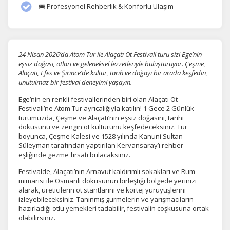
🚌 Profesyonel Rehberlik & Konforlu Ulaşım
24 Nisan 2026’da Atom Tur ile Alaçatı Ot Festivali turu sizi Ege’nin
eşsiz doğası, otları ve geleneksel lezzetleriyle buluşturuyor. Çeşme,
Alaçatı, Efes ve Şirince’de kültür, tarih ve doğayı bir arada keşfedin,
unutulmaz bir festival deneyimi yaşayın.
Ege’nin en renkli festivallerinden biri olan Alaçatı Ot
Festivali’ne Atom Tur ayrıcalığıyla katılın! 1 Gece 2 Günlük
turumuzda, Çeşme ve Alaçatı’nın eşsiz doğasını, tarihi
dokusunu ve zengin ot kültürünü keşfedeceksiniz. Tur
boyunca, Çeşme Kalesi ve 1528 yılında Kanuni Sultan
Süleyman tarafından yaptırılan Kervansaray’ı rehber
eşliğinde gezme fırsatı bulacaksınız.
Festivalde, Alaçatı’nın Arnavut kaldırımlı sokakları ve Rum
mimarisi ile Osmanlı dokusunun birleştiği bölgede yerinizi
alarak, üreticilerin ot stantlarını ve kortej yürüyüşlerini
izleyebileceksiniz. Tanınmış gurmelerin ve yarışmacıların
hazırladığı otlu yemekleri tadabilir, festivalin coşkusuna ortak
olabilirsiniz.