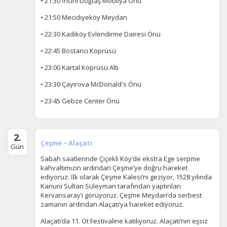
• 21:30 İncirli Doğtaş Mobilya Önü
• 21:50 Mecidiyeköy Meydan
• 22:30 Kadıköy Evlendirme Dairesi Önü
• 22:45 Bostancı Köprüsü
• 23:00 Kartal Köprüsü Altı
• 23:30 Çayırova McDonald's Önü
• 23:45 Gebze Center Önü
2.
Çeşme – Alaçatı
Gün
Sabah saatlerinde Çiçekli Köy’de ekstra Ege serpme
kahvaltımızın ardından Çeşme’ye doğru hareket
ediyoruz. İlk olarak Çeşme Kalesi’ni geziyor, 1528 yılında
Kanuni Sultan Süleyman tarafından yaptırılan
Kervansaray’ı görüyoruz. Çeşme Meydan’da serbest
zamanın ardından Alaçatı’ya hareket ediyoruz.
Alaçatı’da 11. Ot Festivaline katılıyoruz. Alaçatı’nın eşsiz