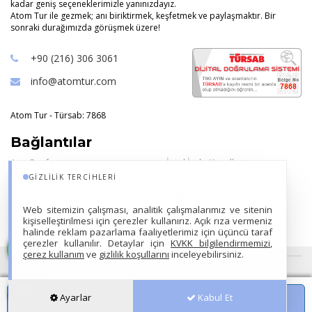
kadar geniş seçeneklerimizle yanınızdayız.
Atom Tur ile gezmek; anı biriktirmek, keşfetmek ve paylaşmaktır. Bir
sonraki durağımızda görüşmek üzere!
+90 (216) 306 3061
info@atomtur.com
Atom Tur - Türsab: 7868
Bağlantılar
Ana Sayfa
İptal İade Koşulları
GIZLILIK TERCIHLERI
Oteller
Tur Satış Sözleşmesi
Paket Turlar
Hakkımızda
Web sitemizin çalışması, analitik çalışmalarımız ve sitenin
Ana Sayfa Bilgi Kutusu
Çerez Kullanımı
kişiselleştirilmesi için çerezler kullanırız. Açık rıza vermeniz
KVKK Metni
halinde reklam pazarlama faaliyetlerimiz için üçüncü taraf
çerezler kullanılır. Detaylar için
KVKK bilgilendirmemizi
,
çerez kullanım
ve
gizlilik koşullarını
inceleyebilirsiniz.
Hizmet Sözleşmesi
•
Gizlilik Sözleşmesi
Ayarlar
Kabul Et
REZERVASYON YAPIN
BİLGİ İSTİYORUM
7868