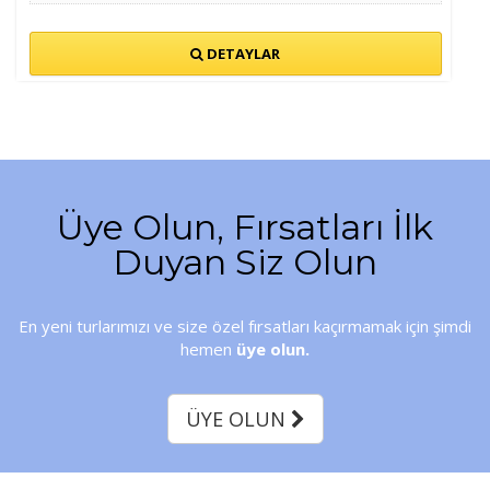
DETAYLAR
Üye Olun, Fırsatları İlk
Duyan Siz Olun
En yeni turlarımızı ve size özel fırsatları kaçırmamak için şimdi
hemen
üye olun.
ÜYE OLUN