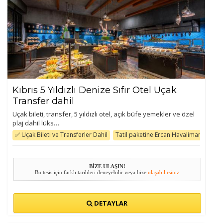
Kıbrıs 5 Yıldızlı Denize Sıfır Otel Uçak
Transfer dahil
Uçak bileti, transfer, 5 yıldızlı otel, açık büfe yemekler ve özel
plaj dahil lüks…
✅ Uçak Bileti ve Transferler Dahil
Tatil paketine Ercan Havalimanı'na gidiş
BİZE ULAŞIN!
Bu tesis için farklı tarihleri deneyebilir veya bize
ulaşabilirsiniz
DETAYLAR