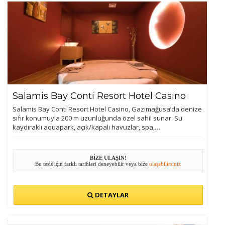
Salamis Bay Conti Resort Hotel Casino
Salamis Bay Conti Resort Hotel Casino, Gazimağusa’da denize
sıfır konumuyla 200 m uzunluğunda özel sahil sunar. Su
kaydıraklı aquapark, açık/kapalı havuzlar, spa,…
BİZE ULAŞIN!
Bu tesis için farklı tarihleri deneyebilir veya bize
ulaşabilirsiniz
DETAYLAR