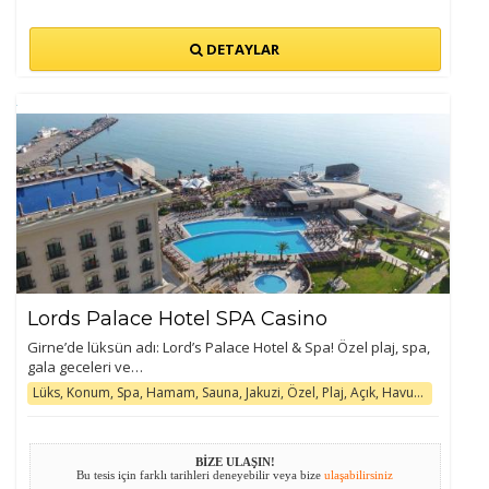
DETAYLAR
Lords Palace Hotel SPA Casino
Girne’de lüksün adı: Lord’s Palace Hotel & Spa! Özel plaj, spa,
gala geceleri ve…
Lüks, Konum, Spa, Hamam, Sauna, Jakuzi, Özel, Plaj, Açık, Havuz, Kapalı, Havuz, A’la, Carte, Restoran, Gala, Geceleri, Eğlence, Balayı, Ayrıcalıkları, Kids, Planet, Spor, Salonu, 7/24, Oda, Servisi, Wi-Fi, Akdeniz, Manzarası, Şehir, Merkezine, Yakınlık, Modern, Odalar, Profesyonel, Hizmet
BİZE ULAŞIN!
Bu tesis için farklı tarihleri deneyebilir veya bize
ulaşabilirsiniz