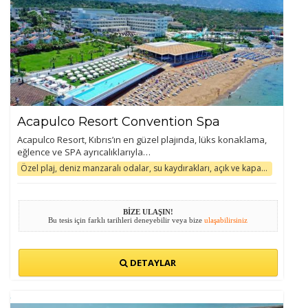
Acapulco Resort Convention Spa
Acapulco Resort, Kıbrıs’ın en güzel plajında, lüks konaklama,
eğlence ve SPA ayrıcalıklarıyla…
Özel plaj, deniz manzaralı odalar, su kaydırakları, açık ve kapalı yüzme havuzları, SPA ve wellness merkezi, ünlü sanatçılı gala geceleri, aile dostu hizmetler, balayı konsepti, geniş oda seçenekleri, çocuk havuzu ve oyun alanları, spor alanları (tenis, golf, voleybol), toplantı ve kongre salonları, havalimanına yakın konum, açık büfe restoranlar, ücretsiz Wi-Fi.
BİZE ULAŞIN!
Bu tesis için farklı tarihleri deneyebilir veya bize
ulaşabilirsiniz
DETAYLAR