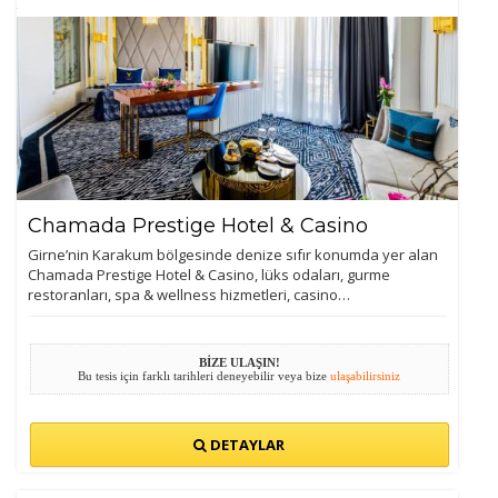
Chamada Prestige Hotel & Casino
Girne’nin Karakum bölgesinde denize sıfır konumda yer alan
Chamada Prestige Hotel & Casino, lüks odaları, gurme
restoranları, spa & wellness hizmetleri, casino…
BİZE ULAŞIN!
Bu tesis için farklı tarihleri deneyebilir veya bize
ulaşabilirsiniz
DETAYLAR