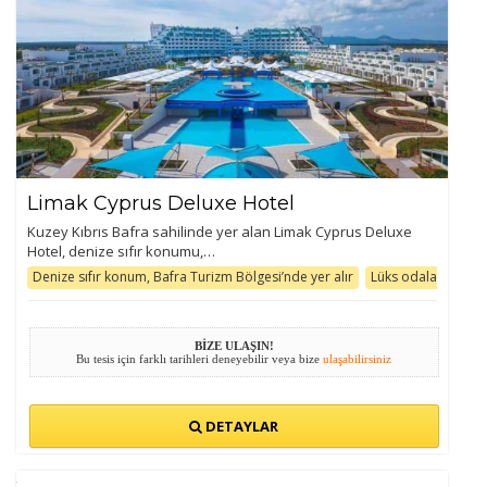
Pazarlama Çerezleri
Size ve ilgi alanlarınıza uygun reklamlar göstermek için
kullanılır. Kapatırsanız reklamları görmeye devam
edersiniz, ancak daha az alakalı olabilirler.
Limak Cyprus Deluxe Hotel
Kuzey Kıbrıs Bafra sahilinde yer alan Limak Cyprus Deluxe
Hotel, denize sıfır konumu,…
Denize sıfır konum, Bafra Turizm Bölgesi’nde yer alır
Lüks odalar, aile s
Tercihleri Kaydet
BİZE ULAŞIN!
Bu tesis için farklı tarihleri deneyebilir veya bize
ulaşabilirsiniz
DETAYLAR