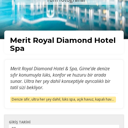
Merit Royal Diamond Hotel
Spa
Merit Royal Diamond Hotel & Spa, Girne’de denize
sıfır konumuyla lüks, konfor ve huzuru bir arada
sunar. Ultra her şey dahil konseptiyle ayrıcalıklı bir
tatil sizi bekliyor.
Denize sıfır, ultra her şey dahil, lüks spa, açık havuz, kapalı havuz, casino, çocuk kulübü, balayı ayrıcalıkları, dünya mutfağı, modern odalar, 24 saat oda servisi, fitness merkezi, deniz manzarası, merkezi konum, ücretsiz Wi-Fi
GIRIŞ TARIHI