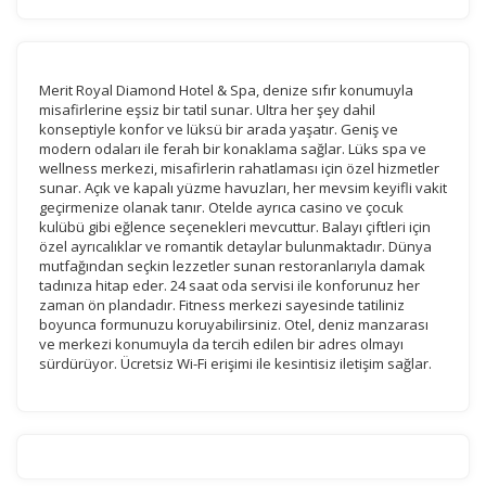
devre dışı bırakılamaz.
Merit Royal Diamond Hotel & Spa, denize sıfır konumuyla
misafirlerine eşsiz bir tatil sunar. Ultra her şey dahil
konseptiyle konfor ve lüksü bir arada yaşatır. Geniş ve
İstatistik Çerezleri
modern odaları ile ferah bir konaklama sağlar. Lüks spa ve
Ziyaretçilerin siteyi nasıl kullandığını anonim olarak
wellness merkezi, misafirlerin rahatlaması için özel hizmetler
sunar. Açık ve kapalı yüzme havuzları, her mevsim keyifli vakit
ölçeriz. Hangi sayfaların popüler olduğunu ve
geçirmenize olanak tanır. Otelde ayrıca casino ve çocuk
kullanıcıların nerede zorluk yaşadığını anlamamıza
kulübü gibi eğlence seçenekleri mevcuttur. Balayı çiftleri için
yardımcı olur.
özel ayrıcalıklar ve romantik detaylar bulunmaktadır. Dünya
mutfağından seçkin lezzetler sunan restoranlarıyla damak
tadınıza hitap eder. 24 saat oda servisi ile konforunuz her
zaman ön plandadır. Fitness merkezi sayesinde tatiliniz
boyunca formunuzu koruyabilirsiniz. Otel, deniz manzarası
ve merkezi konumuyla da tercih edilen bir adres olmayı
Pazarlama Çerezleri
sürdürüyor. Ücretsiz Wi-Fi erişimi ile kesintisiz iletişim sağlar.
Size ve ilgi alanlarınıza uygun reklamlar göstermek için
kullanılır. Kapatırsanız reklamları görmeye devam
edersiniz, ancak daha az alakalı olabilirler.