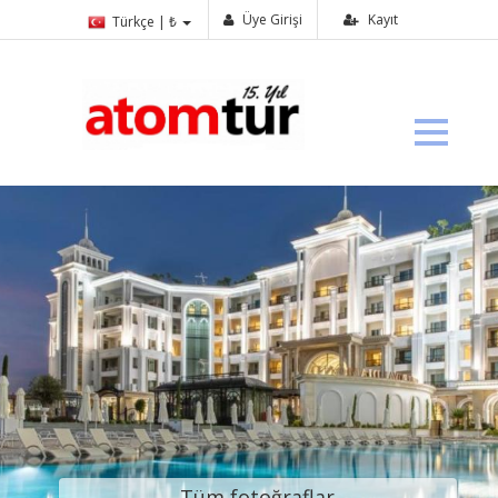
Üye Girişi
Kayıt
Türkçe | ₺
Tüm fotoğraflar