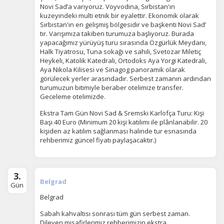
Novi Sad’a varıyoruz. Voyvodina, Sırbistan'ın
kuzeyindeki multi etnik bir eyalettir. Ekonomik olarak
Sırbistan'ın en gelişmiş bölgesidir ve başkenti Novi Sad’
tır. Varışımıza takiben turumuza başlıyoruz. Burada
yapacağımız yürüyüş turu sırasında Özgürlük Meydanı,
Halk Tiyatrosu, Tuna sokağı ve sahili, Svetozar Miletiç
Heykeli, Katolik Katedrali, Ortodoks Aya Yorgi Katedrali,
Aya Nikola Kilisesi ve Sinagog panoramik olarak
görülecek yerler arasındadır. Serbest zamanın ardından
turumuzun bitimiyle beraber otelimize transfer.
Geceleme otelimizde.
ÇEREZ KULLANIM AYARLARINIZ
Ekstra Tam Gün Novi Sad & Sremski Karlofça Turu: Kişi
Çerez tercihlerinizi
Başı 40 Euro (Minimum 20 kişi katılımı ile plânlanabilir. 20
kişiden az katılım sağlanması halinde tur esnasında
belirleyin
.
rehberimiz güncel fiyatı paylaşacaktır.)
Daha fazla bilgi için
KVKK bilgilendirmemizi
,
çerez kullanım
ve
gizlilik koşullarını
inceleyebilirsiniz.
3.
Belgrad
Gün
Zorunlu Çerezler
HER ZAMAN AKTIF
Belgrad
Oturum yönetimi, güvenlik ve temel site işlevleri için
Sabah kahvaltısı sonrası tüm gün serbest zaman.
gereklidir. Bu çerezler olmadan site düzgün çalışmaz ve
Dileyen misafirlerimiz rehberimizin ekstra