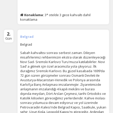
Konaklama:
3* otelde 3 gece kahvaltı dahil
konaklama
2.
Belgrad
Gün
Belgrad
Sabah kahvaltısı sonrası serbest zaman. Dileyen
misafirlerimiz rehberimizin ekstra olarak düzenleyeceği
Novi Sad- Sremski Karlovci Turu'muza katılabilirler. Novi
Sad’ a gitmek için özel aracımızla yola çıkıyoruz. İlk
durağımız Sremski Karlovci. Bu güzel kasabada 1699’da
72 gün süren görüşmeler sonrası Osmanlı Devleti ile
Avusturya-Macaristan-Venedik ve Polonya arasında
Karlofça Barış Anlaşması imzalanmıştır. Ziyaretimizde
anlaşmanın imzalandığı 4 kapılı mekânı ve burası
dışında meydan, Dört Arslan Çeşmesi, tarihi Ortodoks ve
Katolik kiliseleri göreceğimiz yerlerdendir. Kahve molası
sonrası yolumuza devam ediyoruz ve yol üzerinde
Petrovaradin Kalesi'nde Belgrad Kapısı, Saatkule, yukarı
şehir, Uzun Kışla, Leopold Kapısı'nı göreceğiz. Ardından