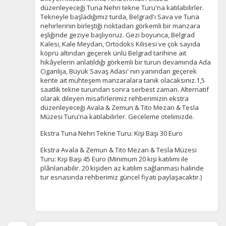
devre dışı bırakılamaz.
düzenleyeceği Tuna Nehri tekne Turu'na katılabilirler.
Tekneyle başladığımız turda, Belgrad'ı Sava ve Tuna
nehirlerinin birleştiği noktadan görkemli bir manzara
eşliğinde geziye başlıyoruz. Gezi boyunca, Belgrad
Kalesi, Kale Meydan, Ortodoks Kilisesi ve çok sayıda
köprü altından geçerek ünlü Belgrad tarihine ait
İstatistik Çerezleri
hikâyelerin anlatıldığı görkemli bir turun devamında Ada
Ciganlija, Büyük Savaş Adası' nın yanından geçerek
Ziyaretçilerin siteyi nasıl kullandığını anonim olarak
kente ait muhteşem manzaralara tanık olacaksınız.1,5
ölçeriz. Hangi sayfaların popüler olduğunu ve
saatlik tekne turundan sonra serbest zaman. Alternatif
kullanıcıların nerede zorluk yaşadığını anlamamıza
olarak dileyen misafirlerimiz rehberimizin ekstra
yardımcı olur.
düzenleyeceği Avala & Zemun & Tito Mezarı & Tesla
Müzesi Turu'na katılabilirler. Geceleme otelimizde.
Ekstra Tuna Nehri Tekne Turu: Kişi Başı 30 Euro
Ekstra Avala & Zemun & Tito Mezarı & Tesla Müzesi
Pazarlama Çerezleri
Turu: Kişi Başı 45 Euro (Minimum 20 kişi katılımı ile
plânlanabilir. 20 kişiden az katılım sağlanması halinde
Size ve ilgi alanlarınıza uygun reklamlar göstermek için
tur esnasında rehberimiz güncel fiyatı paylaşacaktır.)
kullanılır. Kapatırsanız reklamları görmeye devam
edersiniz, ancak daha az alakalı olabilirler.