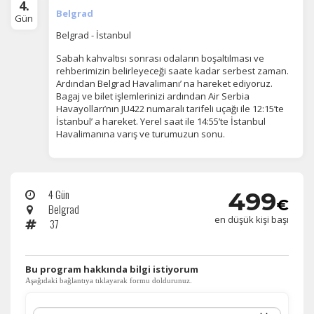
4.
Belgrad
Gün
Belgrad - İstanbul
Tercihleri Kaydet
Sabah kahvaltısı sonrası odaların boşaltılması ve
rehberimizin belirleyeceği saate kadar serbest zaman.
Ardından Belgrad Havalimanı’ na hareket ediyoruz.
Bagaj ve bilet işlemlerinizi ardından Air Serbia
Havayolları’nın JU422 numaralı tarifeli uçağı ile 12:15’te
İstanbul’ a hareket. Yerel saat ile 14:55’te İstanbul
Havalimanına varış ve turumuzun sonu.
4 Gün
499
€
Belgrad
en düşük kişi başı
37
​Bu program hakkında bilgi istiyorum
Aşağıdaki bağlantıya tıklayarak formu doldurunuz.