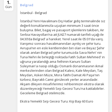
1.
Belgrad
Gün
İstanbul - Belgrad
İstanbul Yeni Havalimanı Dış Hatlar gidiş terminalinde siz
değerli konuklarımızla uçuştan minimum 3 saat önce
buluşma. Bilet, bagaj ve pasaport işlemlerini takiben, Air
Serbia Havayolları’na ait JU427 numaralı tarifeli uçağı ile
04:30’da Belgrad’ a hareket. Yerel saat ile 05:01’da varış.
Varışımız sonrası havalimanından ayrılış ve şehir turu.
Avrupa’nın en eski kentlerinden biri olan ve Beyaz Şehir
olarak anılan Belgrad şehir turumuzda Sava Nehri' nin
Tuna Nehri ile birleştiği noktada Fatih Sultan Mehmed' in
uğruna yaralandığı ama fethinin Kanuni Sultan
Süleyman'a nasip olduğu Osmanlı donanmasının ikmal
merkezlerinden olan Belgrad Kalesi, Kale Meydan, Taş
Meydan, Askeri Müze, Mora fatihi Damat Ali Paşa'nın
türbesi, Bayraklı Camii görülecek yerler arasındadır.
Akşam dileyen misafirlerimiz rehberimizin ekstra olarak
düzenleyeceği Yemekli Sırp Gecesi Turu'na katılabilirler.
Geceleme Belgrad otelimizde.
Ekstra Yemekli Sırp Gecesi Turu: Kişi Başı 60 Euro