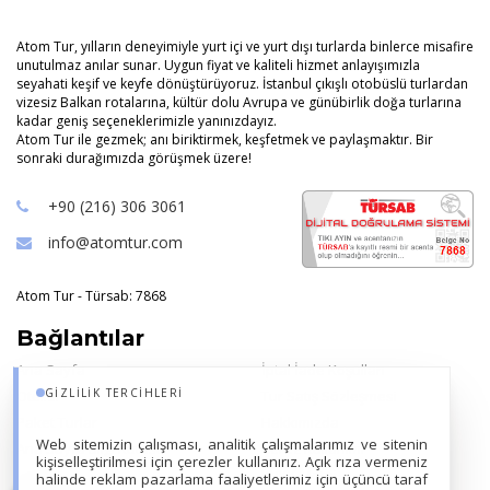
Atom Tur, yılların deneyimiyle yurt içi ve yurt dışı turlarda binlerce misafire
unutulmaz anılar sunar. Uygun fiyat ve kaliteli hizmet anlayışımızla
seyahati keşif ve keyfe dönüştürüyoruz. İstanbul çıkışlı otobüslü turlardan
vizesiz Balkan rotalarına, kültür dolu Avrupa ve günübirlik doğa turlarına
kadar geniş seçeneklerimizle yanınızdayız.
Atom Tur ile gezmek; anı biriktirmek, keşfetmek ve paylaşmaktır. Bir
sonraki durağımızda görüşmek üzere!
+90 (216) 306 3061
info@atomtur.com
Atom Tur - Türsab: 7868
Bağlantılar
Ana Sayfa
İptal İade Koşulları
GIZLILIK TERCIHLERI
Oteller
Tur Satış Sözleşmesi
Paket Turlar
Hakkımızda
Web sitemizin çalışması, analitik çalışmalarımız ve sitenin
Ana Sayfa Bilgi Kutusu
Çerez Kullanımı
kişiselleştirilmesi için çerezler kullanırız. Açık rıza vermeniz
KVKK Metni
halinde reklam pazarlama faaliyetlerimiz için üçüncü taraf