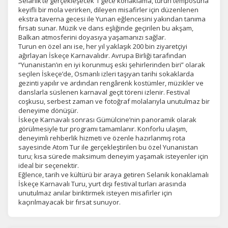
Selanik’te gerçekleşecek 1 gece konaklama, turun temposuna
keyifli bir mola verirken, dileyen misafirler için düzenlenen
ekstra taverna gecesi ile Yunan eğlencesini yakından tanıma
fırsatı sunar. Müzik ve dans eşliğinde geçirilen bu akşam,
Balkan atmosferini doyasıya yaşamanızı sağlar.
Turun en özel anı ise, her yıl yaklaşık 200 bin ziyaretçiyi
ağırlayan İskeçe Karnavalıdır. Avrupa Birliği tarafından
“Yunanistan’ın en iyi korunmuş eski şehirlerinden biri” olarak
seçilen İskeçe’de, Osmanlı izleri taşıyan tarihi sokaklarda
gezinti yapılır ve ardından rengârenk kostümler, müzikler ve
danslarla süslenen karnaval geçit töreni izlenir. Festival
coşkusu, serbest zaman ve fotoğraf molalarıyla unutulmaz bir
deneyime dönüşür.
İskeçe Karnavalı sonrası Gümülcine’nin panoramik olarak
görülmesiyle tur programı tamamlanır. Konforlu ulaşım,
deneyimli rehberlik hizmeti ve özenle hazırlanmış rota
sayesinde Atom Tur ile gerçekleştirilen bu özel Yunanistan
turu; kısa sürede maksimum deneyim yaşamak isteyenler için
ideal bir seçenektir.
Eğlence, tarih ve kültürü bir araya getiren Selanik konaklamalı
İskeçe Karnavalı Turu, yurt dışı festival turları arasında
unutulmaz anılar biriktirmek isteyen misafirler için
kaçırılmayacak bir fırsat sunuyor.