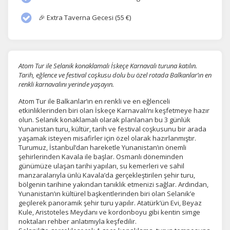
🎉 Extra Taverna Gecesi (55 €)
Atom Tur ile Selanik konaklamalı İskeçe Karnavalı turuna katılın.
Tarih, eğlence ve festival coşkusu dolu bu özel rotada Balkanlar’ın en
renkli karnavalını yerinde yaşayın.
Atom Tur ile Balkanlar’ın en renkli ve en eğlenceli
etkinliklerinden biri olan İskeçe Karnavalı’nı keşfetmeye hazır
olun. Selanik konaklamalı olarak planlanan bu 3 günlük
Yunanistan turu, kültür, tarih ve festival coşkusunu bir arada
yaşamak isteyen misafirler için özel olarak hazırlanmıştır.
Turumuz, İstanbul’dan hareketle Yunanistan’ın önemli
şehirlerinden Kavala ile başlar. Osmanlı döneminden
günümüze ulaşan tarihi yapıları, su kemerleri ve sahil
manzaralarıyla ünlü Kavala’da gerçekleştirilen şehir turu,
bölgenin tarihine yakından tanıklık etmenizi sağlar. Ardından,
Yunanistan’ın kültürel başkentlerinden biri olan Selanik’e
geçilerek panoramik şehir turu yapılır. Atatürk’ün Evi, Beyaz
Kule, Aristoteles Meydanı ve kordonboyu gibi kentin simge
noktaları rehber anlatımıyla keşfedilir.