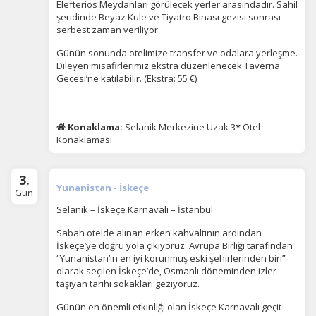
Elefterios Meydanları görülecek yerler arasındadır. Sahil
şeridinde Beyaz Kule ve Tiyatro Binası gezisi sonrası
serbest zaman veriliyor.
Günün sonunda otelimize transfer ve odalara yerleşme.
Dileyen misafirlerimiz ekstra düzenlenecek Taverna
Gecesi’ne katılabilir.
(Ekstra: 55 €)
ÇEREZ KULLANIM AYARLARINIZ
Çerez tercihlerinizi
Konaklama:
Selanik Merkezine Uzak 3* Otel
belirleyin
.
Konaklaması
Daha fazla bilgi için
KVKK bilgilendirmemizi
,
çerez kullanım
ve
gizlilik koşullarını
inceleyebilirsiniz.
3.
Yunanistan - İskeçe
Gün
Selanik – İskeçe Karnavalı – İstanbul
Zorunlu Çerezler
HER ZAMAN AKTIF
Sabah otelde alınan erken kahvaltının ardından
Oturum yönetimi, güvenlik ve temel site işlevleri için
İskeçe’ye doğru yola çıkıyoruz. Avrupa Birliği tarafından
gereklidir. Bu çerezler olmadan site düzgün çalışmaz ve
“Yunanistan’ın en iyi korunmuş eski şehirlerinden biri”
devre dışı bırakılamaz.
olarak seçilen İskeçe’de, Osmanlı döneminden izler
taşıyan tarihi sokakları geziyoruz.
Günün en önemli etkinliği olan İskeçe Karnavalı geçit