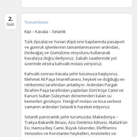
2.
Yunanistan
Gün
Kipi – Kavala – Selanik
Türk (İpsala) ve Yunan (Kipi) sınır kapılarında pasaport
ve gümrük işlemlerinin tamamlanmasının ardından,
Dedeağaç ve Gümülcine otoyolunu kullanarak
Kavala’ya doğru ilerliyoruz. Sabah saatlerinde yol
üzerinde ekstra kahvaltı molası veriyoruz.
Kahvaltı sonrası Kavala şehir turumuza başlıyoruz.
Mehmet Ali Paşa İmarethanesi, heykeli ve doğduğu ev
rehberimiz tarafından anlatılıyor. Ardından Pargalı
İbrahim Paşa tarafından yaptırılan Dört Köşe Camii ve
Kanuni Sultan Süleyman döneminden kalan su
kemerleri görülüyor. Fotoğraf molası ve kısa serbest
zamanın ardından Selanik’e hareket ediyoruz.
Selanik panoramik şehir turumuzda; Makedonya –
Trakya Bakanlık Binası, Aziz Dimitrios Kilisesi, Atatürk’ün
Evi, Hamza Bey Camii, Büyük İskender, Eleftherios
Venizelos ve Konstantin heykelleri, Aristoteles ve