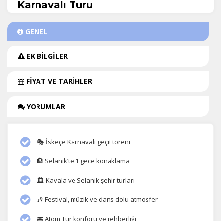
Karnavalı Turu
GENEL
EK BİLGİLER
FİYAT VE TARİHLER
YORUMLAR
🎭 İskeçe Karnavalı geçit töreni
🏨 Selanik’te 1 gece konaklama
🏛️ Kavala ve Selanik şehir turları
🎶 Festival, müzik ve dans dolu atmosfer
🚌 Atom Tur konforu ve rehberliği