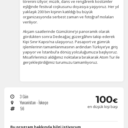
törenini izliyor; müzik, dans ve rengârenk kostümler
eşliğinde festival coşkusunu doyasıya yaşıyoruz. Her yıl
yaklaşık 200 bin kişinin katıldığı bu büyük
İstatistik Çerezleri
organizasyonda serbest zaman ve fotoğraf molaları
Ziyaretçilerin siteyi nasıl kullandığını anonim olarak
veriliyor.
ölçeriz. Hangi sayfaların popüler olduğunu ve
kullanıcıların nerede zorluk yaşadığını anlamamıza
Akşam saatlerinde Gümülcine’yi panoramik olarak
yardımcı olur.
gördükten sonra Dedeağaç güzergâhını takip ederek
Kipi Sınır Kapısı’na ulaşıyoruz. Pasaport ve gümrük
işlemlerinin tamamlanmasının ardından Türkiye’ye giriş
yapıyor ve İstanbul’a dönüş yolculuğumuza başlıyoruz.
Misafirlerimizi aldığımız noktalara bırakarak Atom Tur ile
gerçekleştirdiğimiz turumuzu tamamlıyoruz.
Pazarlama Çerezleri
Size ve ilgi alanlarınıza uygun reklamlar göstermek için
kullanılır. Kapatırsanız reklamları görmeye devam
edersiniz, ancak daha az alakalı olabilirler.
3 Gün
100
€
Yunanistan - İskeçe
en düşük kişi başı
56
Tercihleri Kaydet
​Bu program hakkında bilgi istiyorum