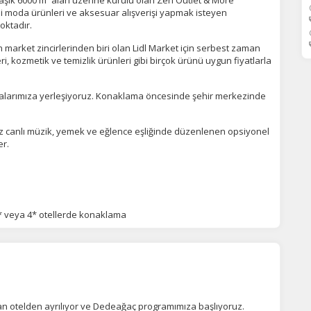
aşık 6000 m² alan üzerine kurulu olan Zen Outlet & More
li moda ürünleri ve aksesuar alışverişi yapmak isteyen
noktadır.
Tümünü Reddet
Tümünü Kabul Et
Tercihleri Kaydet
 market zincirlerinden biri olan Lidl Market için serbest zaman
ri, kozmetik ve temizlik ürünleri gibi birçok ürünü uygun fiyatlarla
larımıza yerleşiyoruz. Konaklama öncesinde şehir merkezinde
iz canlı müzik, yemek ve eğlence eşliğinde düzenlenen opsiyonel
er.
 veya 4* otellerde konaklama
an otelden ayrılıyor ve Dedeağaç programımıza başlıyoruz.