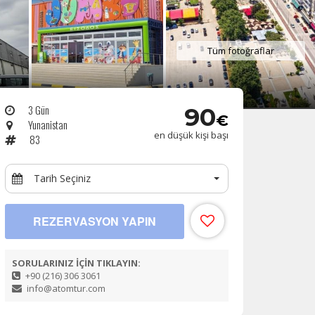
Tüm fotoğraflar
3 Gün
90
€
Yunanistan
en düşük kişi başı
83
Tarih Seçiniz
REZERVASYON YAPIN
SORULARINIZ İÇİN TIKLAYIN:
+90 (216) 306 3061
info@atomtur.com