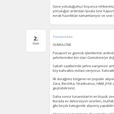
bi
in
Gece yolculuğumuz boyunca rehberimiz t
yolculuğun ardından İpsala Sınır Kapısı
evrak hazırlıkları tamamlanıyor ve sınır i
Z
Ot
çe
2.
Yunanistan
Gün
GÜMÜLCİNE
Pasaport ve gümrük işlemlerinin ardında
İ
şehirlerinden biri olan Gümülcine’ye d
Zi
sa
Sabah saatlerinde şehre varışımızın ard
an
köy kahvaltısı molası veriyoruz. Kahvalt
İlk durağımız bölgenin en popüler alışve
Zara, Bershka, Stradivarius, H&M, JYSK 
P
geçirebilirsiniz.
Si
Daha sonra Yunanistan’ın en büyük zinci
Ka
Burada ev dekorasyon ürünleri, mutfak e
al
gibi birçok kategoride alışveriş yapabilirs