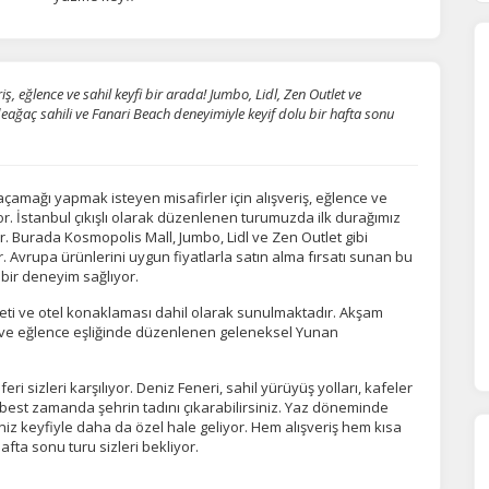
 eğlence ve sahil keyfi bir arada! Jumbo, Lidl, Zen Outlet ve
eağaç sahili ve Fanari Beach deneyimiyle keyif dolu bir hafta sonu
çamağı yapmak isteyen misafirler için alışveriş, eğlence ve
or. İstanbul çıkışlı olarak düzenlenen turumuzda ilk durağımız
. Burada Kosmopolis Mall, Jumbo, Lidl ve Zen Outlet gibi
. Avrupa ürünlerini uygun fiyatlarla satın alma fırsatı sunan bu
ı bir deneyim sağlıyor.
eti ve otel konaklaması dahil olarak sunulmaktadır. Akşam
k ve eğlence eşliğinde düzenlenen geleneksel Yunan
i sizleri karşılıyor. Deniz Feneri, sahil yürüyüş yolları, kafeler
 serbest zamanda şehrin tadını çıkarabilirsiniz. Yaz döneminde
eniz keyfiyle daha da özel hale geliyor. Hem alışveriş hem kısa
fta sonu turu sizleri bekliyor.