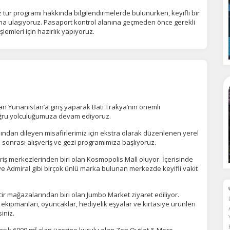
lir.
Daha fazla bilgi için
KVKK bilgilendirmemizi
,
çerez kullanım
ve
gizlilik koşullarını
celeyebilirsiniz.
ur programı hakkında bilgilendirmelerde bulunurken, keyifli bir
’na ulaşıyoruz. Pasaport kontrol alanına geçmeden önce gerekli
şlemleri için hazırlık yapıyoruz.
orunlu Çerezler
HER ZAMAN AKTIF
urum yönetimi, güvenlik ve temel site işlevleri için gereklidir. Bu
rezler olmadan site düzgün çalışmaz ve devre dışı bırakılamaz.
n Yunanistan’a giriş yaparak Batı Trakya’nın önemli
statistik Çerezleri
oğru yolculuğumuza devam ediyoruz.
yaretçilerin siteyi nasıl kullandığını anonim olarak ölçeriz. Hangi
yfaların popüler olduğunu ve kullanıcıların nerede zorluk yaşadığını
ından dileyen misafirlerimiz için ekstra olarak düzenlenen yerel
lamamıza yardımcı olur.
ı sonrası alışveriş ve gezi programımıza başlıyoruz.
riş merkezlerinden biri olan Kosmopolis Mall oluyor. İçerisinde
ve Admiral gibi birçok ünlü marka bulunan merkezde keyifli vakit
azarlama Çerezleri
ze ve ilgi alanlarınıza uygun reklamlar göstermek için kullanılır.
r mağazalarından biri olan Jumbo Market ziyaret ediliyor.
patırsanız reklamları görmeye devam edersiniz, ancak daha az
kipmanları, oyuncaklar, hediyelik eşyalar ve kırtasiye ürünleri
akalı olabilirler.
iniz.