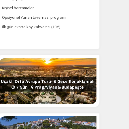
Kişisel harcamalar
Opsiyonel Yunan tavernası programı
İlk gün ekstra köy kahvaltısı (10 €)
Uçaklı Orta Avrupa Turu- 6 Gece Konaklamalı
7 Gün
Prag/Viyana/Budapeşte
na