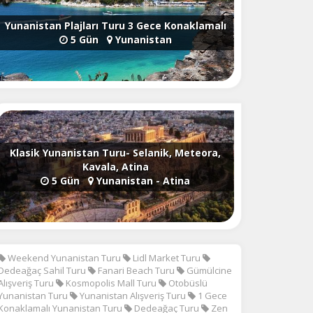
Yunanistan Plajları Turu 3 Gece Konaklamalı
5 Gün
Yunanistan
Klasik Yunanistan Turu- Selanik, Meteora,
Kavala, Atina
5 Gün
Yunanistan - Atina
Weekend Yunanistan Turu
Lidl Market Turu
Dedeağaç Sahil Turu
Fanari Beach Turu
Gümülcine
Alışveriş Turu
Kosmopolis Mall Turu
Otobüslü
Yunanistan Turu
Yunanistan Alışveriş Turu
1 Gece
Konaklamalı Yunanistan Turu
Dedeağaç Turu
Zen