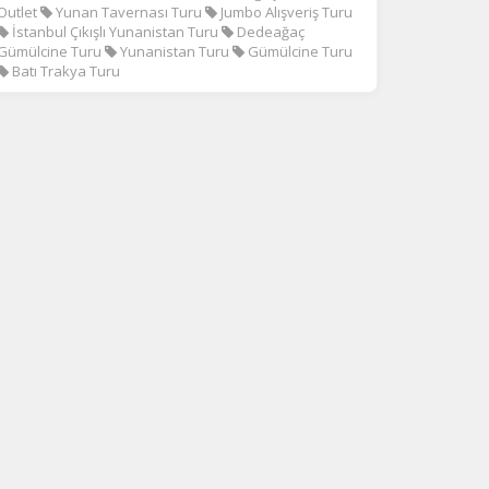
Outlet
Yunan Tavernası Turu
Jumbo Alışveriş Turu
İstanbul Çıkışlı Yunanistan Turu
Dedeağaç
Gümülcine Turu
Yunanistan Turu
Gümülcine Turu
Batı Trakya Turu