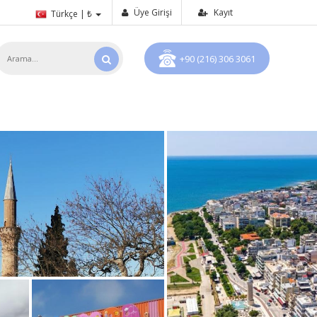
Üye Girişi
Kayıt
Türkçe | ₺
+90 (216) 306 3061