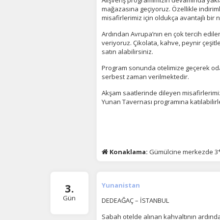
Alışveriş programımızın devamında yakl
mağazasına geçiyoruz. Özellikle indirim
misafirlerimiz için oldukça avantajlı bir 
Ardından Avrupa’nın en çok tercih edilen
veriyoruz. Çikolata, kahve, peynir çeşitle
satın alabilirsiniz.
Program sonunda otelimize geçerek oda
serbest zaman verilmektedir.
Akşam saatlerinde dileyen misafirlerim
Yunan Tavernası programına katılabilirl
Konaklama:
Gümülcine merkezde 3*
3.
Yunanistan
Gün
DEDEAĞAÇ – İSTANBUL
Sabah otelde alınan kahvaltının ardınd