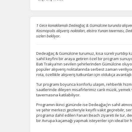
1 Gece konaklamalı Dedeağaç & Gümülcine turunda alışveriş,
Kosmopolis alışveriş noktaları, ekstra Yunan tavernası, Ded
sizleri bekliyor.
Dedeağaç & Gümülcine turumuz, kısa süreli yurtdışı ka
sahil keyfini bir araya getiren özel bir program sunuy
Batı Trakya’nın sevilen şehirlerinden Gümülcine oluyor
popüler alışveriş noktalarında serbest zaman veriliyor
rota, özellikle alışveriş tutkunları için oldukça avantajl
Tur programı boyunca konforlu ulaşım, rehberlik hizm
saatlerinde dileyen misafirlerimiz canlı müzik, yeme
tavernasına katılabiliyor.
Programın ikinci gününde ise Dedeağaç’ın sahil atmosfer
ve şehir merkezi gezileriyle keyifli vakit geçirebilir,
programa dahil edilen Fanari Beach ziyareti ile tur, d
bir Avrupa kaçamağı yapmak isteyenler için ideal bir ha