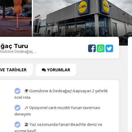
ğaç Turu
ümülcine Dedeağaç…
 VE TARİHLER
YORUMLAR
🌍 Gümülcine & Dedeağaç’ı kapsayan 2 şehirlik
özel rota
🎶 Opsiyonel canlı müzikli Yunan tavernası
deneyimi
🏖️ Yaz sezonunda Fanari Beach’te deniz ve
yüzme keyfi