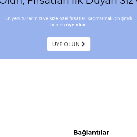
Olun, Fırsatları İlk Duyan Siz
En yeni turlarımızı ve size özel fırsatları kaçırmamak için şimdi
hemen
üye olun.
ÜYE OLUN
Bağlantılar