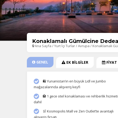
Konaklamalı Gümülcine Dedea
Ana Sayfa
/
Yurt İçi Turlar
/
Avrupa
/
Konaklamalı G
GENEL
EK BİLGİLER
FİYAT
🛍️ Yunanistan’ın en büyük Lidl ve Jumbo
mağazalarında alışveriş keyfi
🏨 1 gece otel konaklaması ve rehberlik hizmeti
dahil
🛒 Kosmopolis Mall ve Zen Outlet’te avantajlı
alışveriş fırsatı