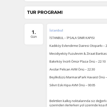
TUR PROGRAMI
1.
İstanbul
Gün
İSTANBUL – İPSALA SINIR KAPISI
Kadıköy Evlendirme Dairesi Otoparkı – 2
Mecidiyeköy Fuzulevim & Ziraat Bankası
Bakırköy İncirli Ömür Plaza Önü – 22:10
Avcılar Pelican AVM Önü – 22:30
Beylikdüzü MarmaraPark Havaist Önü –
Silivri Eski Kipa AVM Önü – 00:05
Ç
Si
de
Belirtilen kalkış noktalarında siz değer
iz
üzerinden ilerlerken yol üzerinde kısa i