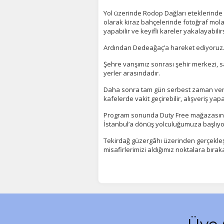
Yol üzerinde Rodop Dağları eteklerinde
olarak kiraz bahçelerinde fotoğraf mola
yapabilir ve keyifli kareler yakalayabilirs
Ardından Dedeağaç’a hareket ediyoruz
Şehre varışımız sonrası şehir merkezi, 
yerler arasındadır.
Daha sonra tam gün serbest zaman verilm
kafelerde vakit geçirebilir, alışveriş yap
Program sonunda Duty Free mağazasında 
İstanbul’a dönüş yolculuğumuza başlıyo
Tekirdağ güzergâhı üzerinden gerçekleş
misafirlerimizi aldığımız noktalara bır